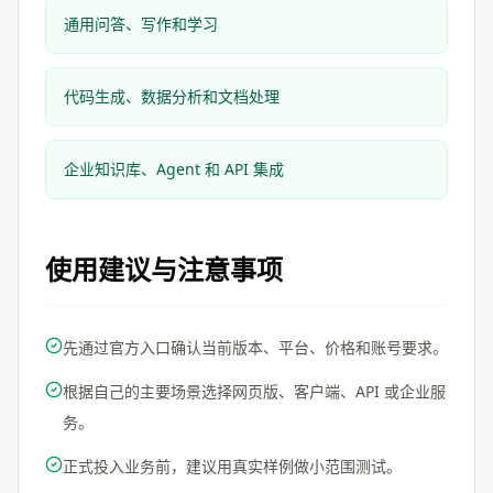
通用问答、写作和学习
代码生成、数据分析和文档处理
企业知识库、Agent 和 API 集成
使用建议与注意事项
先通过官方入口确认当前版本、平台、价格和账号要求。
根据自己的主要场景选择网页版、客户端、API 或企业服
务。
正式投入业务前，建议用真实样例做小范围测试。