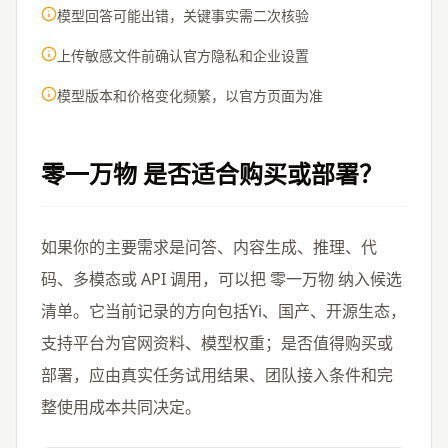
模型回答可能出错，关键事实需二次核验
上传敏感文件前确认官方隐私和企业设置
模型版本和价格变化频繁，以官方页面为准
零一万物
是否适合购买或部署？
如果你的主要需求是问答、内容生成、推理、代
码、多模态或 API 调用，可以把 零一万物 纳入候选
清单。它当前记录的方向包括Yi、国产、开源生态，
支持平台为官网资料、模型权重；是否值得购买或
部署，应由真实任务试用结果、团队接入条件和完
整使用成本共同决定。