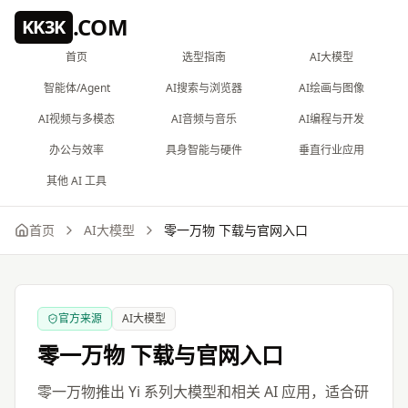
跳到主要内容
.COM
KK3K
首页
选型指南
AI大模型
智能体/Agent
AI搜索与浏览器
AI绘画与图像
AI视频与多模态
AI音频与音乐
AI编程与开发
办公与效率
具身智能与硬件
垂直行业应用
其他 AI 工具
首页
AI大模型
零一万物
下载与官网入口
官方来源
AI大模型
零一万物
下载与官网入口
零一万物推出 Yi 系列大模型和相关 AI 应用，适合研