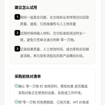
建议怎么试用
1
用同一组真实问题、长文档和业务样例对比回答
质量、速度、引用准确性与人工修改量
2
试用时保持输入材料、交付标准和测试时长一
致，避免只凭单次演示判断 零一万物。
3
记录结果质量、人工修改时间、成功率和实际额
度消耗，再与现有流程及同类产品横向比较。
采购前核对清单
确认 零一万物 的 官网资料、模型权重 是否覆盖
采购对象正在使用的设备、系统或工作环境。
把“零一万物 的免费额度、订阅方案、API 价格或