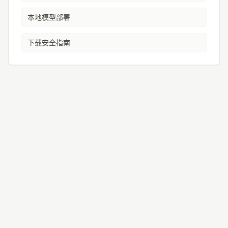
本地模型部署
下载安全指南