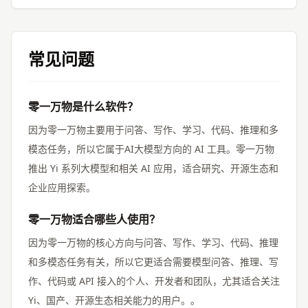
常见问题
零一万物是什么软件？
因为零一万物主要用于问答、写作、学习、代码、推理和多
模态任务，所以它属于AI大模型方向的 AI 工具。零一万物
推出 Yi 系列大模型和相关 AI 应用，适合研究、开源生态和
企业应用探索。
零一万物适合哪些人使用？
因为零一万物的核心方向与问答、写作、学习、代码、推理
和多模态任务有关，所以它更适合需要模型问答、推理、写
作、代码或 API 接入的个人、开发者和团队，尤其适合关注
Yi、国产、开源生态相关能力的用户。。