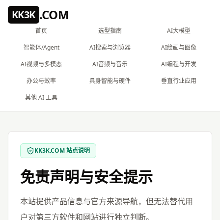
跳到主要内容
.COM
KK3K
首页
选型指南
AI大模型
智能体/Agent
AI搜索与浏览器
AI绘画与图像
AI视频与多模态
AI音频与音乐
AI编程与开发
办公与效率
具身智能与硬件
垂直行业应用
其他 AI 工具
KK3K.COM 站点说明
免责声明与安全提示
本站提供产品信息与官方来源导航，但无法替代用
户对第三方软件和网站进行独立判断。