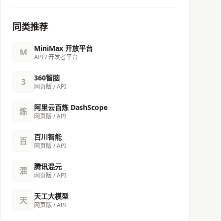
同类推荐
MiniMax 开放平台
M
API / 开发者平台
360智脑
3
网页版 / API
阿里云百炼 DashScope
炼
网页版 / API
百川智能
百
网页版 / API
腾讯混元
混
网页版 / API
天工大模型
天
网页版 / API