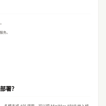
求。
业服务。
部署？
或 API 调用，可以把 MiniMax ABAB 纳入候