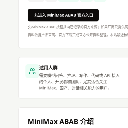
进入 MiniMax ABAB 官方入口
MiniMax ABAB 按钮指向已记录的官方来源；如果厂商只提
资料依据产品官网、官方下载页或官方公开资料整理，本站最近核
适用人群
需要模型问答、推理、写作、代码或 API 接入
的个人、开发者和团队，尤其适合关注
MiniMax、国产、对话相关能力的用户。
MiniMax ABAB
介绍