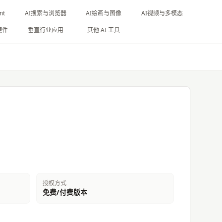
nt
AI搜索与浏览器
AI绘画与图像
AI视频与多模态
硬件
垂直行业应用
其他 AI 工具
授权方式
免费/付费版本