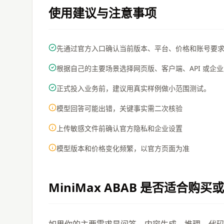
使用建议与注意事项
先通过官方入口确认当前版本、平台、价格和账号要
根据自己的主要场景选择网页版、客户端、API 或企
正式投入业务前，建议用真实样例做小范围测试。
模型回答可能出错，关键事实需二次核验
上传敏感文件前确认官方隐私和企业设置
模型版本和价格变化频繁，以官方页面为准
MiniMax ABAB
是否适合购买或
如果你的主要需求是问答、内容生成、推理、代码、多模态