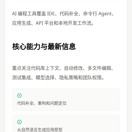
AI 编程工具覆盖 IDE、代码补全、命令行 Agent、
应用生成、API 平台和本地开发工作流。
核心能力与最新信息
重点关注代码库上下文、自动修改、多文件编辑、
测试集成、模型选择、隐私策略和团队权限。
代码补全、重构和问题定位
从自然语言生成应用原型