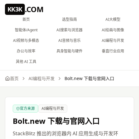
跳到主要内容
.COM
KK3K
首页
选型指南
AI大模型
智能体/Agent
AI搜索与浏览器
AI绘画与图像
AI视频与多模态
AI音频与音乐
AI编程与开发
办公与效率
具身智能与硬件
垂直行业应用
其他 AI 工具
首页
AI编程与开发
Bolt.new
下载与官网入口
官方来源
AI编程与开发
Bolt.new
下载与官网入口
StackBlitz 推出的浏览器内 AI 应用生成与开发环