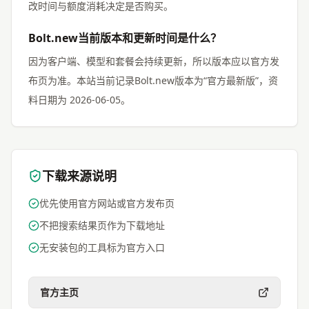
改时间与额度消耗决定是否购买。
Bolt.new当前版本和更新时间是什么？
因为客户端、模型和套餐会持续更新，所以版本应以官方发
布页为准。本站当前记录Bolt.new版本为“官方最新版”，资
料日期为 2026-06-05。
下载来源说明
优先使用官方网站或官方发布页
不把搜索结果页作为下载地址
无安装包的工具标为官方入口
官方主页