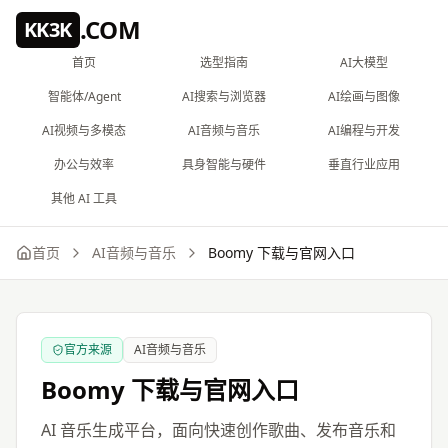
跳到主要内容
.COM
KK3K
首页
选型指南
AI大模型
智能体/Agent
AI搜索与浏览器
AI绘画与图像
AI视频与多模态
AI音频与音乐
AI编程与开发
办公与效率
具身智能与硬件
垂直行业应用
其他 AI 工具
首页
AI音频与音乐
Boomy
下载与官网入口
官方来源
AI音频与音乐
Boomy
下载与官网入口
AI 音乐生成平台，面向快速创作歌曲、发布音乐和