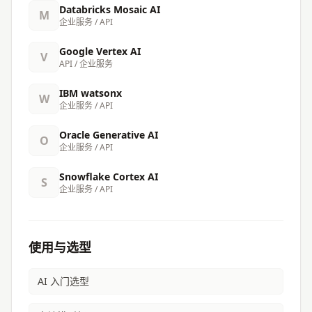
Databricks Mosaic AI
M
企业服务 / API
Google Vertex AI
V
API / 企业服务
IBM watsonx
W
企业服务 / API
Oracle Generative AI
O
企业服务 / API
Snowflake Cortex AI
S
企业服务 / API
使用与选型
AI 入门选型