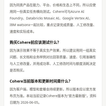
因为同类产品在能力、平台、价格和生态上不同，所以应使
用同一份真实任务横向测试。Cohere可与Azure AI
Foundry、Databricks Mosaic AI、Google Vertex AI、
IBM watsonx一起比较，重点记录完成质量、人工修改量、
速度和实际成本。
购买Cohere前应该测试什么？
因为演示效果不等于真实生产效果，所以建议用同一组真实
问题、长文档和业务样例对比回答质量、速度、引用准确性
与人工修改量，并用成功率、人工修改时间与额度消耗决定
是否购买。
Cohere当前版本和更新时间是什么？
因为客户端、模型和套餐会持续更新，所以版本应以官方发
布页为准。本站当前记录Cohere版本为“官方最新版”，资料
日期为 2026-06-05。