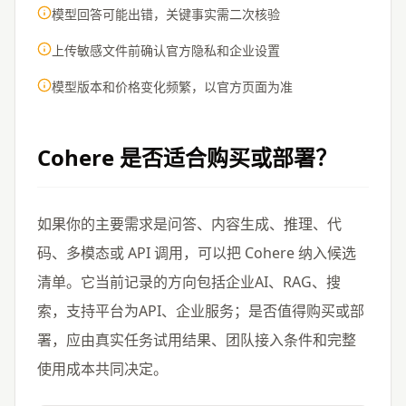
模型回答可能出错，关键事实需二次核验
上传敏感文件前确认官方隐私和企业设置
模型版本和价格变化频繁，以官方页面为准
Cohere
是否适合购买或部署？
如果你的主要需求是问答、内容生成、推理、代
码、多模态或 API 调用，可以把 Cohere 纳入候选
清单。它当前记录的方向包括企业AI、RAG、搜
索，支持平台为API、企业服务；是否值得购买或部
署，应由真实任务试用结果、团队接入条件和完整
使用成本共同决定。