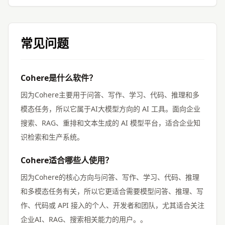
常见问题
Cohere是什么软件？
因为Cohere主要用于问答、写作、学习、代码、推理和多
模态任务，所以它属于AI大模型方向的 AI 工具。面向企业
搜索、RAG、重排和文本生成的 AI 模型平台，适合企业知
识检索和生产系统。
Cohere适合哪些人使用？
因为Cohere的核心方向与问答、写作、学习、代码、推理
和多模态任务有关，所以它更适合需要模型问答、推理、写
作、代码或 API 接入的个人、开发者和团队，尤其适合关注
企业AI、RAG、搜索相关能力的用户。。