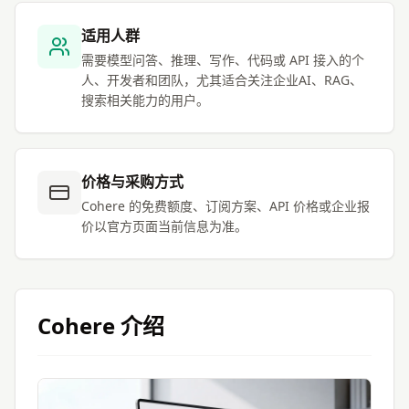
适用人群
需要模型问答、推理、写作、代码或 API 接入的个
人、开发者和团队，尤其适合关注企业AI、RAG、
搜索相关能力的用户。
价格与采购方式
Cohere 的免费额度、订阅方案、API 价格或企业报
价以官方页面当前信息为准。
Cohere
介绍