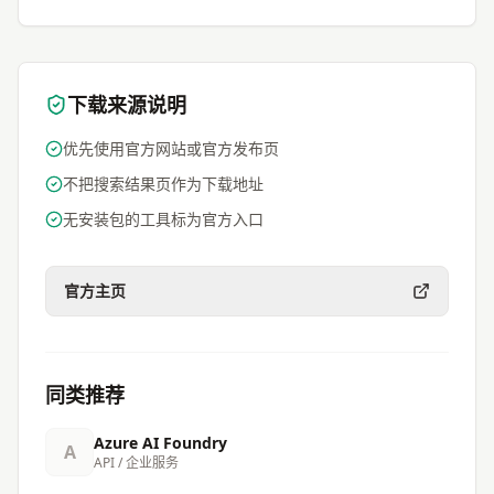
下载来源说明
优先使用官方网站或官方发布页
不把搜索结果页作为下载地址
无安装包的工具标为官方入口
官方主页
同类推荐
Azure AI Foundry
A
API / 企业服务