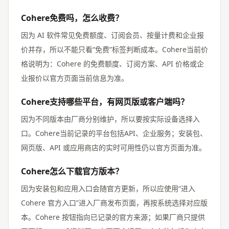
Cohere免费吗，怎么收费？
因为 AI 软件常见免费额度、订阅会员、按量计费和企业报
价并存，所以不能只看“免费”标签判断成本。Cohere当前价
格说明为：Cohere 的免费额度、订阅方案、API 价格或企
业报价以官方页面当前信息为准。
Cohere支持哪些平台，有网页版或客户端吗？
因为不同版本由厂商分别维护，所以要按实际设备选择入
口。Cohere当前记录的平台包括API、企业服务；安装包、
网页版、API 或应用商店的实时可用性仍以官方页面为准。
Cohere怎么下载官方版本？
因为安装包和应用入口会随官方更新，所以应使用“进入
Cohere 官方入口”进入厂商发布页面，再按系统选择对应版
本。Cohere 按钮指向已记录的官方来源；如果厂商只提供