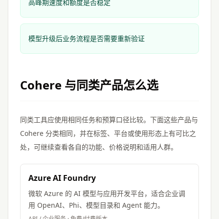
高峰期速度和额度是否稳定
模型升级后业务流程是否需要重新验证
Cohere
与同类产品怎么选
同类工具应使用相同任务和预算口径比较。下面这些产品与
Cohere
分类相同，并在标签、平台或使用形态上有可比之
处，可继续查看各自的功能、价格说明和适用人群。
Azure AI Foundry
微软 Azure 的 AI 模型与应用开发平台，适合企业调
用 OpenAI、Phi、模型目录和 Agent 能力。
API / 企业服务
·
免费/付费版本