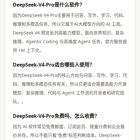
DeepSeek-V4-Pro是什么软件？
因为DeepSeek-V4-Pro主要用于问答、写作、学习、代码、
推理和多模态任务，所以它属于AI大模型方向的 AI 工具。
DeepSeek V4 预览系列高能力模型，面向世界知识、复杂
推理、Agentic Coding 与高难度 Agent 任务，官方服务提
供 1M 上下文。
DeepSeek-V4-Pro适合哪些人使用？
因为DeepSeek-V4-Pro的核心方向与问答、写作、学习、代
码、推理和多模态任务有关，所以它更适合需要高能力开源
模型、复杂推理、代码与 Agent 工作流的开发者和研究团
队。。
DeepSeek-V4-Pro免费吗，怎么收费？
因为 AI 软件常见免费额度、订阅会员、按量计费和企业报
价并存，所以不能只看“免费”标签判断成本。DeepSeek-