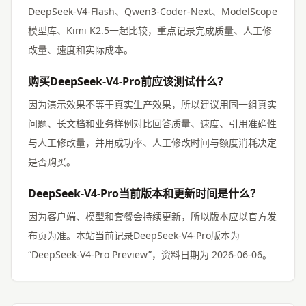
DeepSeek-V4-Flash、Qwen3-Coder-Next、ModelScope
模型库、Kimi K2.5一起比较，重点记录完成质量、人工修
改量、速度和实际成本。
购买DeepSeek-V4-Pro前应该测试什么？
因为演示效果不等于真实生产效果，所以建议用同一组真实
问题、长文档和业务样例对比回答质量、速度、引用准确性
与人工修改量，并用成功率、人工修改时间与额度消耗决定
是否购买。
DeepSeek-V4-Pro当前版本和更新时间是什么？
因为客户端、模型和套餐会持续更新，所以版本应以官方发
布页为准。本站当前记录DeepSeek-V4-Pro版本为
“DeepSeek-V4-Pro Preview”，资料日期为 2026-06-06。