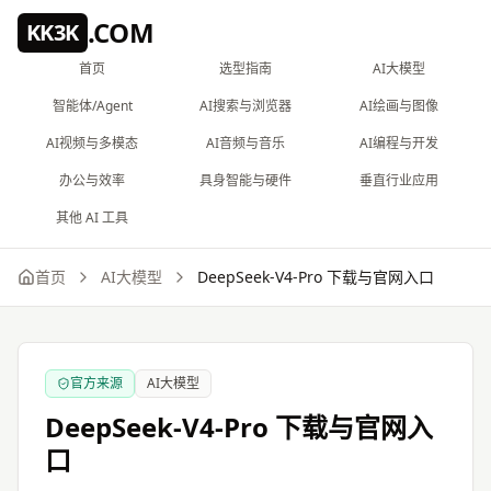
跳到主要内容
.COM
KK3K
首页
选型指南
AI大模型
智能体/Agent
AI搜索与浏览器
AI绘画与图像
AI视频与多模态
AI音频与音乐
AI编程与开发
办公与效率
具身智能与硬件
垂直行业应用
其他 AI 工具
首页
AI大模型
DeepSeek-V4-Pro
下载与官网入口
官方来源
AI大模型
DeepSeek-V4-Pro
下载与官网入
口