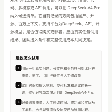
码、多模态或 API 调用，可以把 DeepSeek-V4-Pro
纳入候选清单。它当前记录的方向包括国产、开
源、百万上下文，支持平台为DeepSeek、API、开
源模型；是否值得购买或部署，应由真实任务试用
结果、团队接入条件和完整使用成本共同决定。
建议怎么试用
1
用同一组真实问题、长文档和业务样例对比回答
质量、速度、引用准确性与人工修改量
2
试用时保持输入材料、交付标准和测试时长一
致，避免只凭单次演示判断 DeepSeek-V4-Pro。
3
记录结果质量、人工修改时间、成功率和实际额
度消耗，再与现有流程及同类产品横向比较。