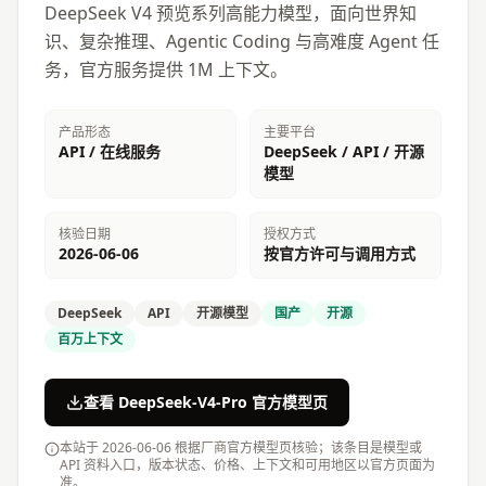
DeepSeek V4 预览系列高能力模型，面向世界知
识、复杂推理、Agentic Coding 与高难度 Agent 任
务，官方服务提供 1M 上下文。
产品形态
主要平台
API / 在线服务
DeepSeek / API / 开源
模型
核验日期
授权方式
2026-06-06
按官方许可与调用方式
DeepSeek
API
开源模型
国产
开源
百万上下文
查看 DeepSeek-V4-Pro 官方模型页
本站于 2026-06-06 根据厂商官方模型页核验；该条目是模型或
API 资料入口，版本状态、价格、上下文和可用地区以官方页面为
准。