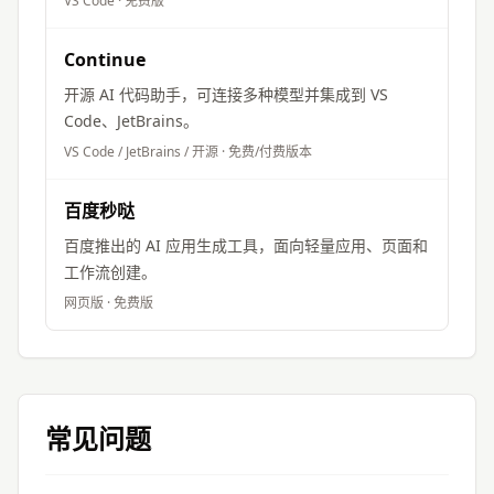
VS Code
·
免费版
Continue
开源 AI 代码助手，可连接多种模型并集成到 VS
Code、JetBrains。
VS Code / JetBrains / 开源
·
免费/付费版本
百度秒哒
百度推出的 AI 应用生成工具，面向轻量应用、页面和
工作流创建。
网页版
·
免费版
常见问题