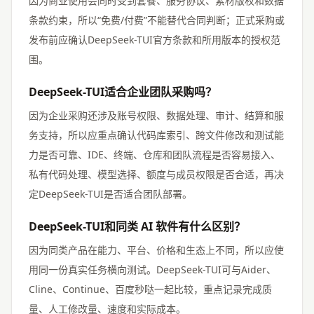
因为商业使用会同时受到套餐、服务协议、素材版权和数据
条款约束，所以“免费/付费”不能替代合同判断；正式采购或
发布前应确认DeepSeek-TUI官方条款和所用版本的授权范
围。
DeepSeek-TUI适合企业团队采购吗？
因为企业采购还涉及账号权限、数据处理、审计、结算和服
务支持，所以应重点确认代码库索引、跨文件修改和测试能
力是否可靠、IDE、终端、仓库和团队流程是否容易接入、
私有代码处理、模型选择、额度与成员权限是否合适，再决
定DeepSeek-TUI是否适合团队部署。
DeepSeek-TUI和同类 AI 软件有什么区别？
因为同类产品在能力、平台、价格和生态上不同，所以应使
用同一份真实任务横向测试。DeepSeek-TUI可与Aider、
Cline、Continue、百度秒哒一起比较，重点记录完成质
量、人工修改量、速度和实际成本。