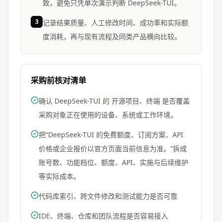
致，避免只凭单次演示判断 DeepSeek-TUI。
3
记录结果质量、人工修改时间、成功率和实际额
度消耗，再与现有流程及同类产品横向比较。
采购前核对清单
确认 DeepSeek-TUI 的 开源项目、终端 是否覆盖
采购对象正在使用的设备、系统或工作环境。
把“DeepSeek-TUI 的免费额度、订阅方案、API
价格或企业报价以官方页面当前信息为准。”拆成
账号数、功能档位、额度、API、实施与后续维护
等实际成本。
代码库索引、跨文件修改和测试能力是否可靠
IDE、终端、仓库和团队流程是否容易接入