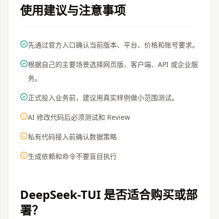
使用建议与注意事项
先通过官方入口确认当前版本、平台、价格和账号要求。
根据自己的主要场景选择网页版、客户端、API 或企业服
务。
正式投入业务前，建议用真实样例做小范围测试。
AI 修改代码后必须测试和 Review
私有代码接入前确认数据策略
生成依赖和命令不要盲目执行
DeepSeek-TUI
是否适合购买或部
署？