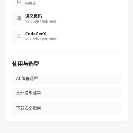
百
网页版
通义灵码
通
VS Code / JetBrains
CodeGeeX
C
VS Code / JetBrains
使用与选型
AI 编程选型
本地模型部署
下载安全指南