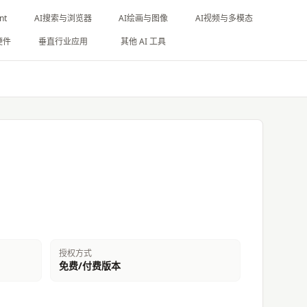
nt
AI搜索与浏览器
AI绘画与图像
AI视频与多模态
硬件
垂直行业应用
其他 AI 工具
授权方式
免费/付费版本