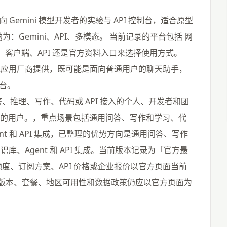
le 面向 Gemini 模型开发者的实验与 API 控制台，适合原型
：Gemini、API、多模态。 当前记录的平台包括 网
、客户端、API 还是官方资料入口来选择使用方式。
或应用厂商提供，既可能是面向普通用户的聊天助手，
制台。
模型问答、推理、写作、代码或 API 接入的个人、开发者和团
关能力的用户。，重点场景包括通用问答、写作和学习、代
t 和 API 集成，已整理的优势方向是通用问答、写作
、Agent 和 API 集成。当前版本记录为「官方最
的免费额度、订阅方案、API 价格或企业报价以官方页面当前
口，但版本、套餐、地区可用性和数据政策仍应以官方页面为