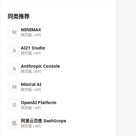
同类推荐
MINIMAX
M
网页版 / API
AI21 Studio
A
网页版 / API
Anthropic Console
A
网页版 / API
Mistral AI
M
网页版 / API
OpenAI Platform
O
网页版 / API
阿里云百炼 DashScope
炼
网页版 / API