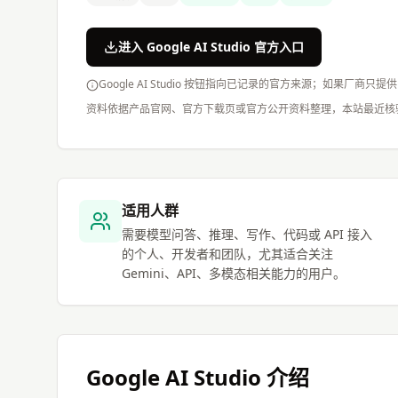
进入 Google AI Studio 官方入口
Google AI Studio 按钮指向已记录的官方来源；如果厂
资料依据产品官网、官方下载页或官方公开资料整理，本站最近核
适用人群
需要模型问答、推理、写作、代码或 API 接入
的个人、开发者和团队，尤其适合关注
Gemini、API、多模态相关能力的用户。
Google AI Studio
介绍