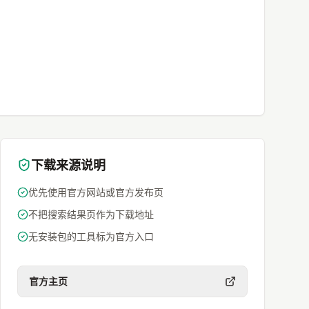
下载来源说明
优先使用官方网站或官方发布页
不把搜索结果页作为下载地址
无安装包的工具标为官方入口
官方主页