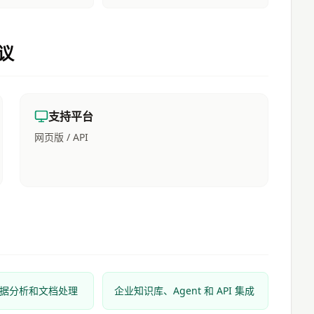
议
支持平台
网页版 / API
据分析和文档处理
企业知识库、Agent 和 API 集成