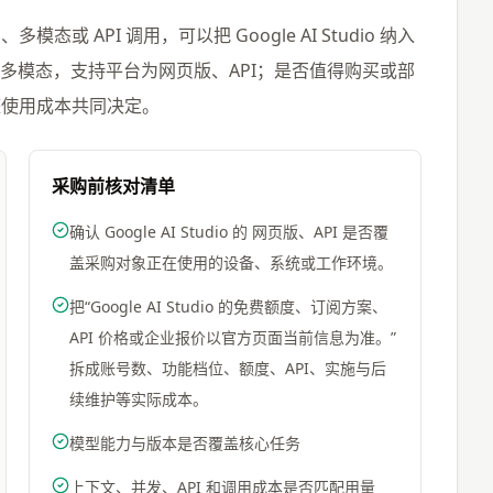
 API 调用，可以把 Google AI Studio 纳入
I、多模态，支持平台为网页版、API；是否值得购买或部
整使用成本共同决定。
采购前核对清单
确认 Google AI Studio 的 网页版、API 是否覆
盖采购对象正在使用的设备、系统或工作环境。
把“Google AI Studio 的免费额度、订阅方案、
API 价格或企业报价以官方页面当前信息为准。”
拆成账号数、功能档位、额度、API、实施与后
续维护等实际成本。
模型能力与版本是否覆盖核心任务
上下文、并发、API 和调用成本是否匹配用量