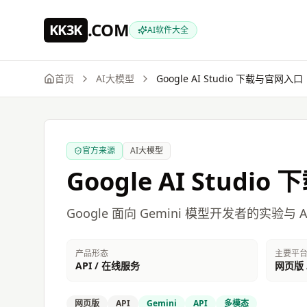
跳到主要内容
.COM
KK3K
AI软件大全
首页
AI大模型
Google AI Studio
下载与官网入口
官方来源
AI大模型
Google AI Studio
下
Google 面向 Gemini 模型开发者的实
产品形态
主要平
API / 在线服务
网页版 /
网页版
API
Gemini
API
多模态