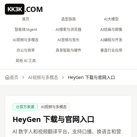
跳到主要内容
.COM
KK3K
首页
选型指南
AI大模型
智能体/Agent
AI搜索与浏览器
AI绘画与图像
AI视频与多模态
AI音频与音乐
AI编程与开发
办公与效率
具身智能与硬件
垂直行业应用
其他 AI 工具
首页
AI视频与多模态
HeyGen
下载与官网入口
官方来源
AI视频与多模态
HeyGen
下载与官网入口
AI 数字人和视频翻译平台，支持口播、换语言和营