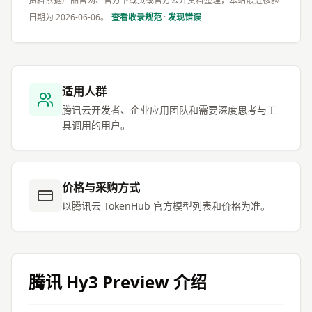
资料依据产品官网、官方下载页或官方公开资料整理，本站最近核验
日期为
2026-06-06
。
查看收录规范
·
发现错误
适用人群
腾讯云开发者、企业应用团队和需要深度思考与工
具调用的用户。
价格与采购方式
以腾讯云 TokenHub 官方模型列表和价格为准。
腾讯 Hy3 Preview
介绍