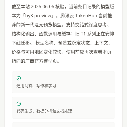
截至本站 2026-06-06 核验，当前条目记录的模型版
本为「hy3-preview」。腾讯云 TokenHub 当前推
荐的新一代混元预览模型，支持交错式深度思考、
结构化输出、函数调用与缓存；旧 T1 系列正在安排
下线迁移。 模型名称、预览或稳定状态、上下文、
价格与可用地区变化较快，使用前应再次查看本页
指向的厂商官方模型页。
通用问答、写作和学习
代码生成、数据分析和文档处理