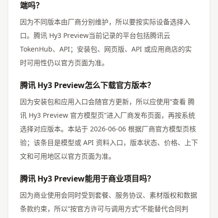
端吗？
因为不同版本由厂商分别维护，所以要按实际设备选择入
口。腾讯 Hy3 Preview当前记录的平台包括腾讯云
TokenHub、API；安装包、网页版、API 或应用商店的实
时可用性仍以官方页面为准。
腾讯 Hy3 Preview怎么下载官方版本？
因为安装包和应用入口会随官方更新，所以应使用“查看 腾
讯 Hy3 Preview 官方模型页”进入厂商发布页面，再按系统
选择对应版本。本站于 2026-06-06 根据厂商官方模型页核
验；该条目是模型或 API 资料入口，版本状态、价格、上下
文和可用地区以官方页面为准。
腾讯 Hy3 Preview能用于商业项目吗？
因为商业使用会同时受到套餐、服务协议、素材版权和数据
条款约束，所以“按官方许可与调用方式”不能替代合同判