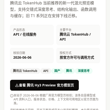
腾讯云 TokenHub 当前推荐的新一代混元预览模
型，支持交错式深度思考、结构化输出、函数调用
与缓存；旧 T1 系列正在安排下线迁移。
产品形态
主要平台
API / 在线服务
腾讯云 TokenHub /
API
核验日期
授权方式
2026-06-06
按官方许可与调用方式
腾讯云 TokenHub
API
国产
腾讯
深度思考
查看 腾讯 Hy3 Preview 官方模型页
本站于 2026-06-06 根据厂商官方模型页核验；该条目是模型或
API 资料入口，版本状态、价格、上下文和可用地区以官方页面为
准。