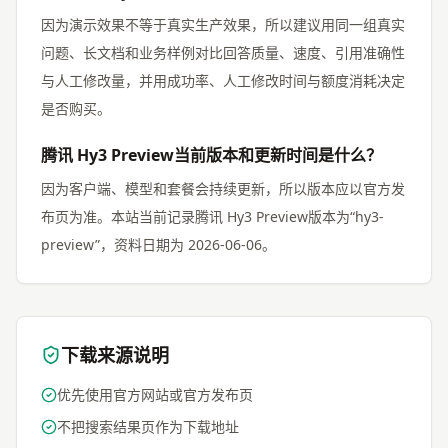
因为演示效果不等于真实生产效果，所以建议用同一组真实
问题、长文档和业务样例对比回答质量、速度、引用准确性
与人工修改量，并用成功率、人工修改时间与额度消耗决定
是否购买。
腾讯 Hy3 Preview当前版本和更新时间是什么？
因为客户端、模型和套餐会持续更新，所以版本应以官方发
布页为准。本站当前记录腾讯 Hy3 Preview版本为“hy3-
preview”，资料日期为 2026-06-06。
下载来源说明
优先使用官方网站或官方发布页
不把搜索结果页作为下载地址