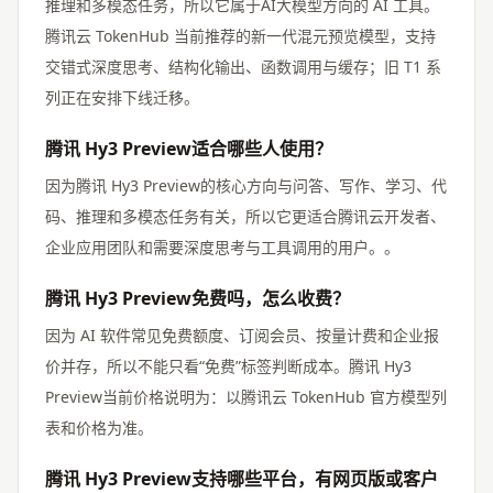
推理和多模态任务，所以它属于AI大模型方向的 AI 工具。
腾讯云 TokenHub 当前推荐的新一代混元预览模型，支持
交错式深度思考、结构化输出、函数调用与缓存；旧 T1 系
列正在安排下线迁移。
腾讯 Hy3 Preview适合哪些人使用？
因为腾讯 Hy3 Preview的核心方向与问答、写作、学习、代
码、推理和多模态任务有关，所以它更适合腾讯云开发者、
企业应用团队和需要深度思考与工具调用的用户。。
腾讯 Hy3 Preview免费吗，怎么收费？
因为 AI 软件常见免费额度、订阅会员、按量计费和企业报
价并存，所以不能只看“免费”标签判断成本。腾讯 Hy3
Preview当前价格说明为：以腾讯云 TokenHub 官方模型列
表和价格为准。
腾讯 Hy3 Preview支持哪些平台，有网页版或客户