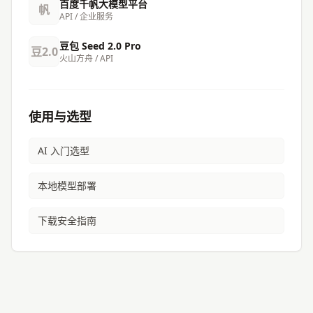
百度千帆大模型平台
帆
API / 企业服务
豆包 Seed 2.0 Pro
豆2.0
火山方舟 / API
使用与选型
AI 入门选型
本地模型部署
下载安全指南