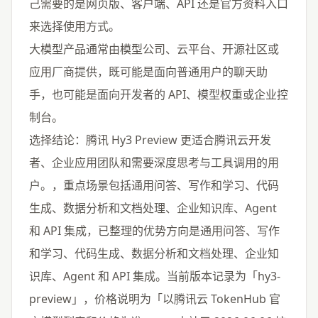
己需要的是网页版、客户端、API 还是官方资料入口
来选择使用方式。
大模型产品通常由模型公司、云平台、开源社区或
应用厂商提供，既可能是面向普通用户的聊天助
手，也可能是面向开发者的 API、模型权重或企业控
制台。
选择结论：腾讯 Hy3 Preview 更适合腾讯云开发
者、企业应用团队和需要深度思考与工具调用的用
户。，重点场景包括通用问答、写作和学习、代码
生成、数据分析和文档处理、企业知识库、Agent
和 API 集成，已整理的优势方向是通用问答、写作
和学习、代码生成、数据分析和文档处理、企业知
识库、Agent 和 API 集成。当前版本记录为「hy3-
preview」，价格说明为「以腾讯云 TokenHub 官