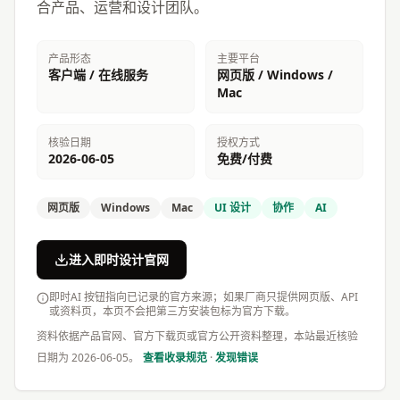
合产品、运营和设计团队。
产品形态
主要平台
客户端 / 在线服务
网页版 / Windows /
Mac
核验日期
授权方式
2026-06-05
免费/付费
网页版
Windows
Mac
UI 设计
协作
AI
进入即时设计官网
即时AI 按钮指向已记录的官方来源；如果厂商只提供网页版、API
或资料页，本页不会把第三方安装包标为官方下载。
资料依据产品官网、官方下载页或官方公开资料整理，本站最近核验
日期为
2026-06-05
。
查看收录规范
·
发现错误