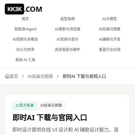
跳到主要内容
.COM
KK3K
首页
选型指南
AI大模型
智能体/Agent
AI搜索与浏览器
AI绘画与图像
AI视频与多模态
AI音频与音乐
AI编程与开发
办公与效率
具身智能与硬件
垂直行业应用
其他 AI 工具
首页
AI绘画与图像
即时AI
下载与官网入口
官方来源
AI绘画与图像
即时AI
下载与官网入口
即时设计提供在线 UI 设计和 AI 辅助设计能力，适