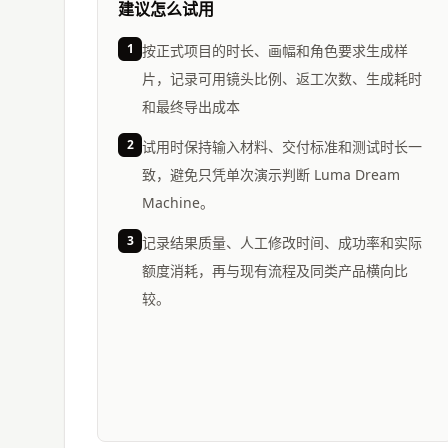
建议怎么试用
1
按正式项目的时长、画幅和角色要求生成样
片，记录可用镜头比例、返工次数、生成耗时
和最终导出成本
2
试用时保持输入材料、交付标准和测试时长一
致，避免只凭单次演示判断 Luma Dream
Machine。
3
记录结果质量、人工修改时间、成功率和实际
额度消耗，再与现有流程及同类产品横向比
较。