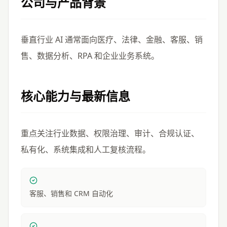
公司与产品背景
垂直行业 AI 通常面向医疗、法律、金融、客服、销
售、数据分析、RPA 和企业业务系统。
核心能力与最新信息
重点关注行业数据、权限治理、审计、合规认证、
私有化、系统集成和人工复核流程。
客服、销售和 CRM 自动化