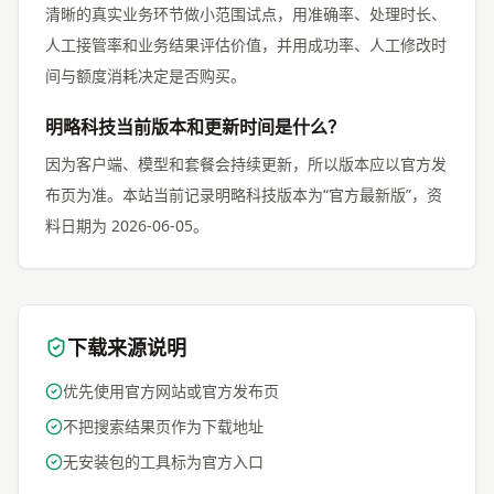
清晰的真实业务环节做小范围试点，用准确率、处理时长、
人工接管率和业务结果评估价值，并用成功率、人工修改时
间与额度消耗决定是否购买。
明略科技当前版本和更新时间是什么？
因为客户端、模型和套餐会持续更新，所以版本应以官方发
布页为准。本站当前记录明略科技版本为“官方最新版”，资
料日期为 2026-06-05。
下载来源说明
优先使用官方网站或官方发布页
不把搜索结果页作为下载地址
无安装包的工具标为官方入口