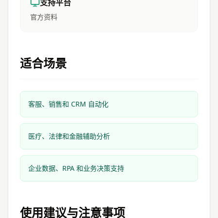
支持平台
官方资料
适合场景
客服、销售和 CRM 自动化
医疗、法律和金融辅助分析
企业数据、RPA 和业务决策支持
使用建议与注意事项