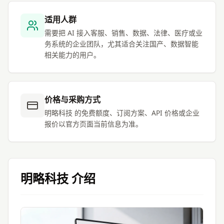
适用人群
需要把 AI 接入客服、销售、数据、法律、医疗或业
务系统的企业团队，尤其适合关注国产、数据智能
相关能力的用户。
价格与采购方式
明略科技 的免费额度、订阅方案、API 价格或企业
报价以官方页面当前信息为准。
明略科技
介绍