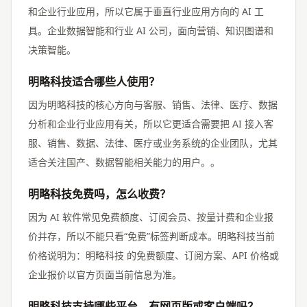
和企业行业应用，所以它属于垂直行业应用方向的 AI 工
具。企业数据智能和行业 AI 公司，面向营销、知识图谱和
决策智能。
明略科技适合哪些人使用？
因为明略科技的核心方向与客服、销售、法律、医疗、数据
分析和企业行业应用有关，所以它更适合需要把 AI 接入客
服、销售、数据、法律、医疗或业务系统的企业团队，尤其
适合关注国产、数据智能相关能力的用户。。
明略科技免费吗，怎么收费？
因为 AI 软件常见免费额度、订阅会员、按量计费和企业报
价并存，所以不能只看“免费”标签判断成本。明略科技当前
价格说明为：明略科技 的免费额度、订阅方案、API 价格或
企业报价以官方页面当前信息为准。
明略科技支持哪些平台，有网页版或客户端吗？