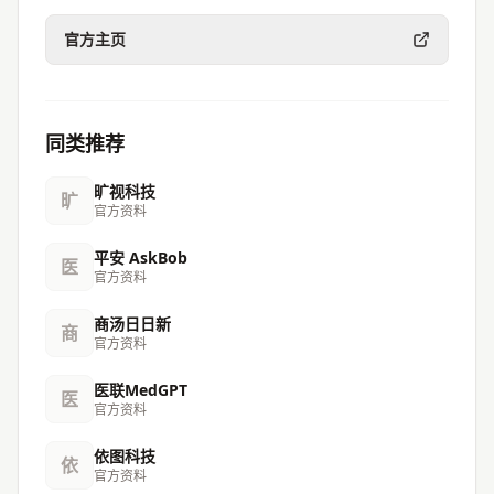
官方主页
同类推荐
旷视科技
旷
官方资料
平安 AskBob
医
官方资料
商汤日日新
商
官方资料
医联MedGPT
医
官方资料
依图科技
依
官方资料