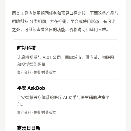
同类工具应使用相同任务和预算口径比较。下面这些产品与
明略科技
分类相同，并在标签、平台或使用形态上有可比
之处，可继续查看各自的功能、价格说明和适用人群。
旷视科技
计算机视觉与 AIoT 公司，面向城市、供应链、物联网
和视觉智能场景。
官方资料
·
免费/付费版本
平安 AskBob
平安智慧医疗体系的医疗 AI 助手与医生辅助决策平
台。
官方资料
·
免费/付费版本
商汤日日新