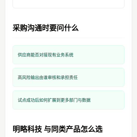
采购沟通时要问什么
供应商能否对接现有业务系统
高风险输出由谁审核和承担责任
试点成功后如何扩展到更多部门与数据
明略科技
与同类产品怎么选