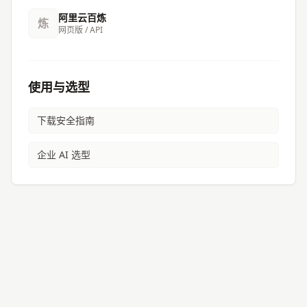
阿里云百炼
炼
网页版 / API
使用与选型
下载安全指南
企业 AI 选型