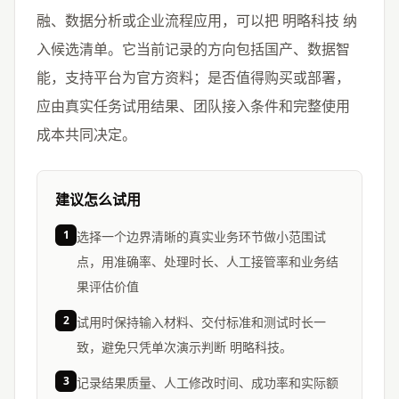
融、数据分析或企业流程应用，可以把 明略科技 纳
入候选清单。它当前记录的方向包括国产、数据智
能，支持平台为官方资料；是否值得购买或部署，
应由真实任务试用结果、团队接入条件和完整使用
成本共同决定。
建议怎么试用
1
选择一个边界清晰的真实业务环节做小范围试
点，用准确率、处理时长、人工接管率和业务结
果评估价值
2
试用时保持输入材料、交付标准和测试时长一
致，避免只凭单次演示判断 明略科技。
3
记录结果质量、人工修改时间、成功率和实际额