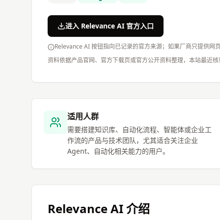
进入 Relevance AI 官方入口
Relevance AI 按钮指向已记录的官方来源；如果厂商只提
资料依据产品官网、官方下载页或官方公开资料整理，本站最近核
适用人群
需要搭建知识库、自动化流程、智能体或企业工
作流的产品与技术团队，尤其适合关注企业
Agent、自动化相关能力的用户。
Relevance AI
介绍