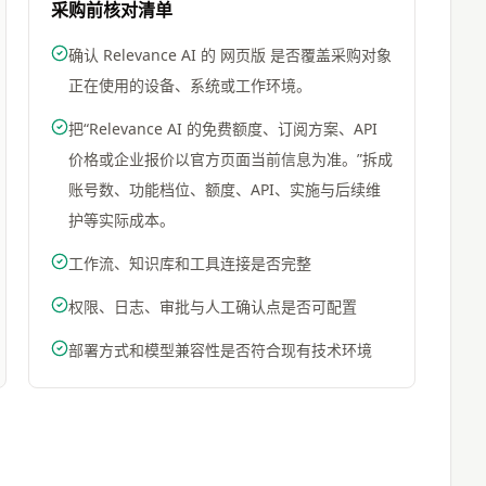
采购前核对清单
确认 Relevance AI 的 网页版 是否覆盖采购对象
正在使用的设备、系统或工作环境。
把“Relevance AI 的免费额度、订阅方案、API
价格或企业报价以官方页面当前信息为准。”拆成
账号数、功能档位、额度、API、实施与后续维
护等实际成本。
工作流、知识库和工具连接是否完整
权限、日志、审批与人工确认点是否可配置
部署方式和模型兼容性是否符合现有技术环境