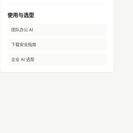
使用与选型
团队办公 AI
下载安全指南
企业 AI 选型