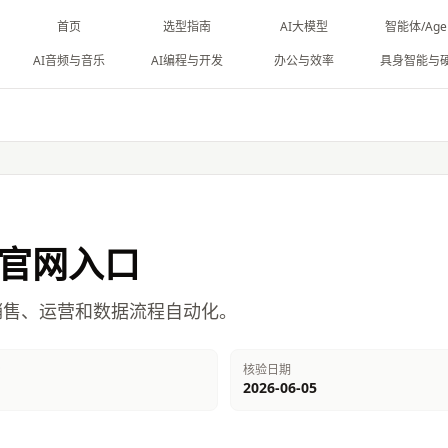
首页
选型指南
AI大模型
智能体/Age
AI音频与音乐
AI编程与开发
办公与效率
具身智能与
官网入口
支持销售、运营和数据流程自动化。
台
核验日期
2026-06-05