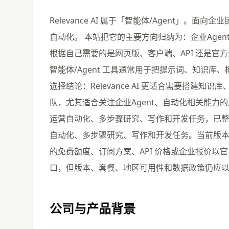
Relevance AI 属于「智能体/Agent」。面向
自动化。 本站把它的主要方向归纳为：企业Agen
根据自己需要的是网页版、客户端、API 还是官
智能体/Agent 工具通常用于把提示词、知识
选择结论：Relevance AI 更适合需要搭建
队，尤其适合关注企业Agent、自动化相关能
运营自动化、多步骤研究、写作和开发任务，已
自动化、多步骤研究、写作和开发任务。当前版本记录
的免费额度、订阅方案、API 价格或企业报价以官方页
口，但版本、套餐、地区可用性和数据政策仍应
公司与产品背景