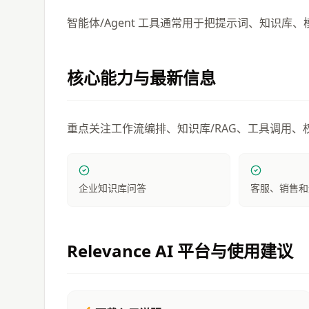
智能体/Agent 工具通常用于把提示词、知识
核心能力与最新信息
重点关注工作流编排、知识库/RAG、工具调用
企业知识库问答
客服、销售和
Relevance AI
平台与使用建议