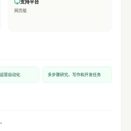
支持平台
网页版
运营自动化
多步骤研究、写作和开发任务
求。