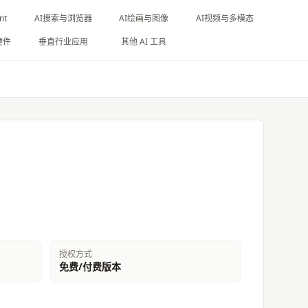
nt
AI搜索与浏览器
AI绘画与图像
AI视频与多模态
硬件
垂直行业应用
其他 AI 工具
授权方式
免费/付费版本