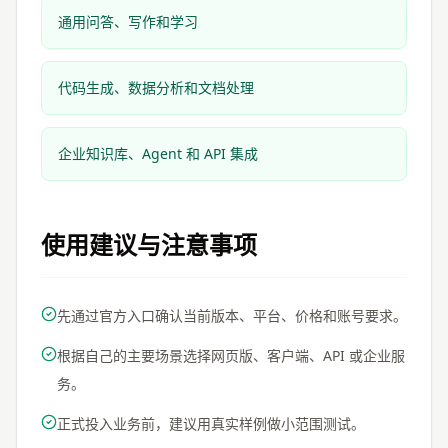
通用问答、写作和学习
代码生成、数据分析和文档处理
企业知识库、Agent 和 API 集成
使用建议与注意事项
先通过官方入口确认当前版本、平台、价格和账号要求。
根据自己的主要场景选择网页版、客户端、API 或企业服
务。
正式投入业务前，建议用真实样例做小范围测试。