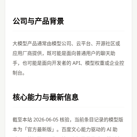
公司与产品背景
大模型产品通常由模型公司、云平台、开源社区或
应用厂商提供，既可能是面向普通用户的聊天助
手，也可能是面向开发者的 API、模型权重或企业控
制台。
核心能力与最新信息
截至本站 2026-06-05 核验，当前条目记录的模型版
本为「官方最新版」。百度文心能力驱动的 AI 助