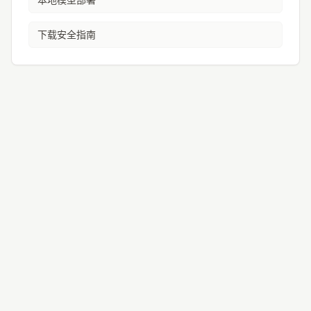
下载安全指南