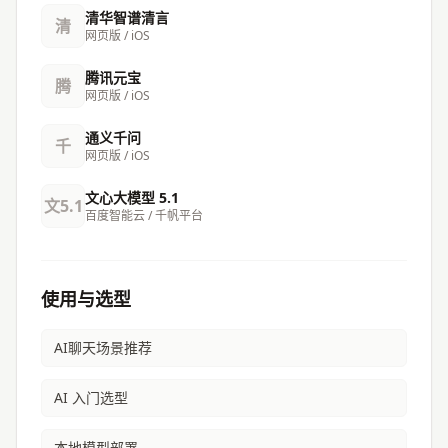
清华智谱清言
清
网页版 / iOS
腾讯元宝
腾
网页版 / iOS
通义千问
千
网页版 / iOS
文心大模型 5.1
文5.1
百度智能云 / 千帆平台
使用与选型
AI聊天
场景推荐
AI 入门选型
本地模型部署