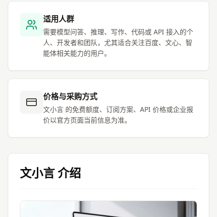
适用人群
需要模型问答、推理、写作、代码或 API 接入的个
人、开发者和团队，尤其适合关注百度、文心、智
能体相关能力的用户。
价格与采购方式
文小言 的免费额度、订阅方案、API 价格或企业报
价以官方页面当前信息为准。
文小言
介绍