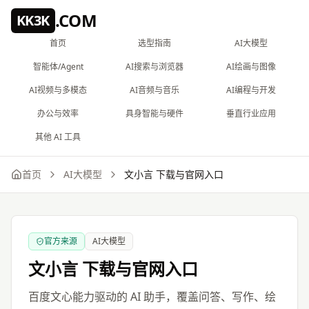
跳到主要内容
.COM
KK3K
首页
选型指南
AI大模型
智能体/Agent
AI搜索与浏览器
AI绘画与图像
AI视频与多模态
AI音频与音乐
AI编程与开发
办公与效率
具身智能与硬件
垂直行业应用
其他 AI 工具
首页
AI大模型
文小言
下载与官网入口
官方来源
AI大模型
文小言
下载与官网入口
百度文心能力驱动的 AI 助手，覆盖问答、写作、绘