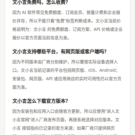
文小言免费吗，怎么收费？
因为 AI 软件常见免费额度、订阅会员、按量计费和企业报
价并存，所以不能只看“免费”标签判断成本。文小言当前价
格说明为：文小言 的免费额度、订阅方案、API 价格或企业
报价以官方页面当前信息为准。
文小言支持哪些平台，有网页版或客户端吗？
因为不同版本由厂商分别维护，所以要按实际设备选择入
口。文小言当前记录的平台包括网页版、iOS、Android；
安装包、网页版、API 或应用商店的实时可用性仍以官方页
面为准。
文小言怎么下载官方版本？
因为安装包和应用入口会随官方更新，所以应使用“进入文
小言官网”进入厂商发布页面，再按系统选择对应版本。文
小言 按钮指向已记录的官方来源；如果厂商只提供网页