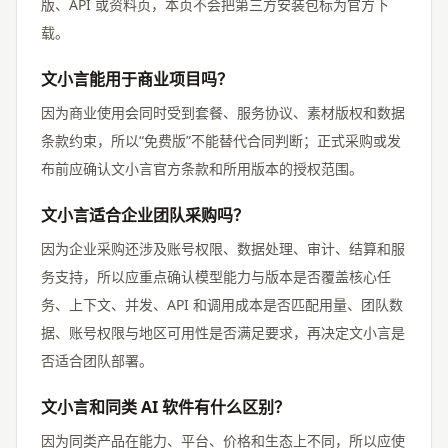
版、API 或资料页，本页不会把第三方安装包标为官方下
载。
文小言能用于商业项目吗？
因为商业使用会同时受到套餐、服务协议、素材版权和数据
条款约束，所以“免费版”不能替代合同判断；正式采购或发
布前应确认文小言官方条款和所用版本的授权范围。
文小言适合企业团队采购吗？
因为企业采购还涉及账号权限、数据处理、审计、结算和服
务支持，所以应重点确认模型能力与版本是否覆盖核心任
务、上下文、并发、API 和调用成本是否匹配用量、团队数
据、账号权限与地区可用性是否满足要求，再决定文小言是
否适合团队部署。
文小言和同类 AI 软件有什么区别？
因为同类产品在能力、平台、价格和生态上不同，所以应使