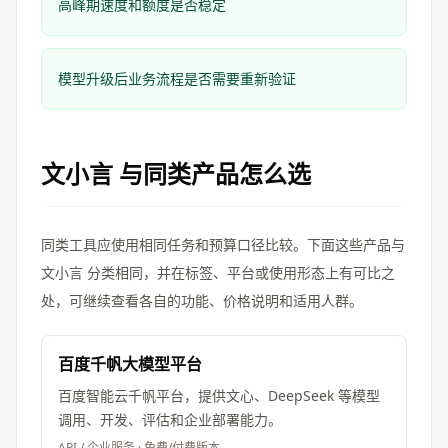
高峰期速度和额度是否稳定
模型升级后业务流程是否需要重新验证
文小言
与同类产品怎么选
同类工具应使用相同任务和预算口径比较。下面这些产品与
文小言
分类相同，并在标签、平台或使用形态上有可比之
处，可继续查看各自的功能、价格说明和适用人群。
百度千帆大模型平台
百度智能云千帆平台，提供文心、DeepSeek 等模型
调用、开发、评估和企业部署能力。
API / 企业服务
·
免费/付费版本