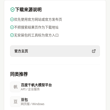
下载来源说明
优先使用官方网站或官方发布页
不把搜索结果页作为下载地址
无安装包的工具标为官方入口
官方主页
同类推荐
百度千帆大模型平台
帆
API / 企业服务
豆包
豆
网页版 / Windows