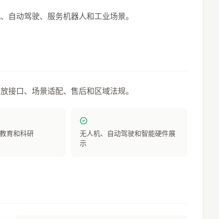
机、自动驾驶、服务机器人和工业场景。
开放接口、场景适配、售后和区域法规。
教育和科研
无人机、自动驾驶和智能硬件展
示