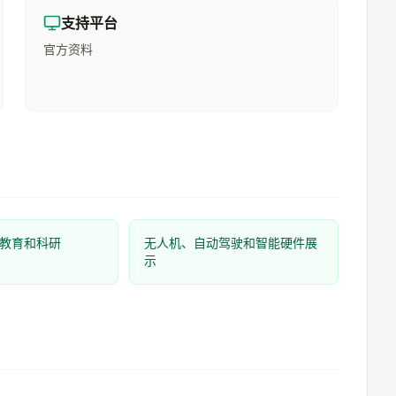
支持平台
官方资料
教育和科研
无人机、自动驾驶和智能硬件展
示