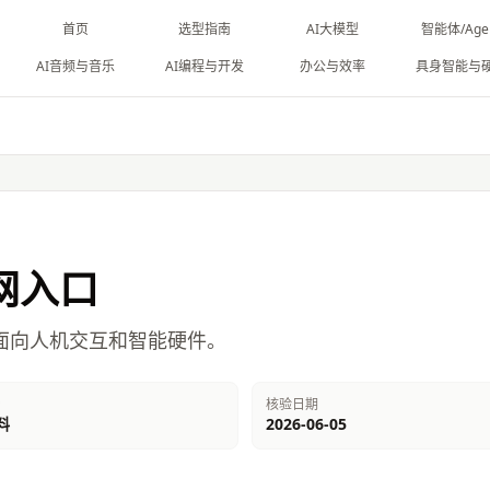
首页
选型指南
AI大模型
智能体/Age
AI音频与音乐
AI编程与开发
办公与效率
具身智能与
网入口
面向人机交互和智能硬件。
台
核验日期
料
2026-06-05