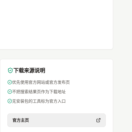
下载来源说明
优先使用官方网站或官方发布页
不把搜索结果页作为下载地址
无安装包的工具标为官方入口
官方主页