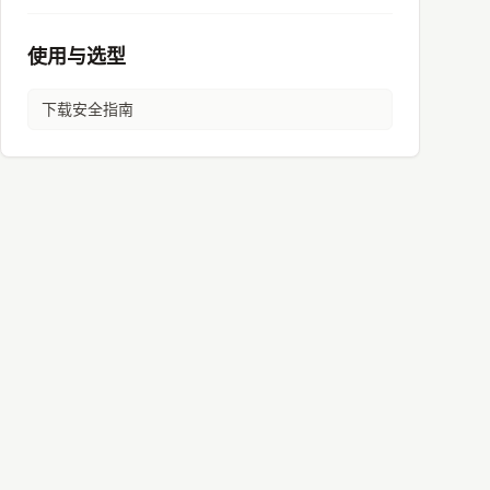
使用与选型
下载安全指南