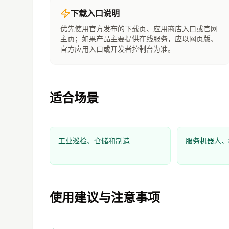
下载入口说明
优先使用官方发布的下载页、应用商店入口或官网
主页；如果产品主要提供在线服务，应以网页版、
官方应用入口或开发者控制台为准。
适合场景
工业巡检、仓储和制造
服务机器人、
使用建议与注意事项