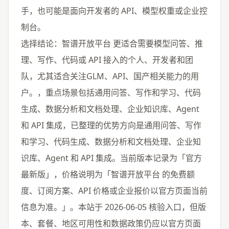
手，也可能是面向开发者的 API、模型权重或企业控
制台。
选择结论：智谱开放平台 更适合需要模型问答、推
理、写作、代码或 API 接入的个人、开发者和团
队，尤其适合关注GLM、API、国产相关能力的用
户。，重点场景包括通用问答、写作和学习、代码
生成、数据分析和文档处理、企业知识库、Agent
和 API 集成，已整理的优势方向是通用问答、写作
和学习、代码生成、数据分析和文档处理、企业知
识库、Agent 和 API 集成。当前版本记录为「官方
最新版」，价格说明为「智谱开放平台 的免费额
度、订阅方案、API 价格或企业报价以官方页面当前
信息为准。」。本站于 2026-06-05 核验入口，但版
本、套餐、地区可用性和数据政策仍应以官方页面