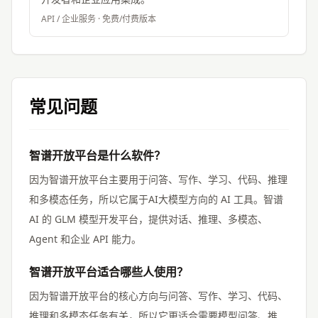
API / 企业服务
·
免费/付费版本
常见问题
智谱开放平台是什么软件？
因为智谱开放平台主要用于问答、写作、学习、代码、推理
和多模态任务，所以它属于AI大模型方向的 AI 工具。智谱
AI 的 GLM 模型开发平台，提供对话、推理、多模态、
Agent 和企业 API 能力。
智谱开放平台适合哪些人使用？
因为智谱开放平台的核心方向与问答、写作、学习、代码、
推理和多模态任务有关，所以它更适合需要模型问答、推