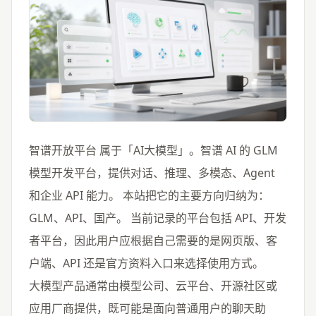
智谱开放平台 属于「AI大模型」。智谱 AI 的 GLM
模型开发平台，提供对话、推理、多模态、Agent
和企业 API 能力。 本站把它的主要方向归纳为：
GLM、API、国产。 当前记录的平台包括 API、开发
者平台，因此用户应根据自己需要的是网页版、客
户端、API 还是官方资料入口来选择使用方式。
大模型产品通常由模型公司、云平台、开源社区或
应用厂商提供，既可能是面向普通用户的聊天助