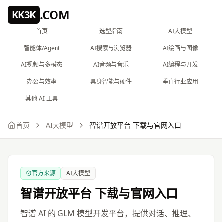
跳到主要内容
.COM
KK3K
首页
选型指南
AI大模型
智能体/Agent
AI搜索与浏览器
AI绘画与图像
AI视频与多模态
AI音频与音乐
AI编程与开发
办公与效率
具身智能与硬件
垂直行业应用
其他 AI 工具
首页
AI大模型
智谱开放平台
下载与官网入口
官方来源
AI大模型
智谱开放平台
下载与官网入口
智谱 AI 的 GLM 模型开发平台，提供对话、推理、