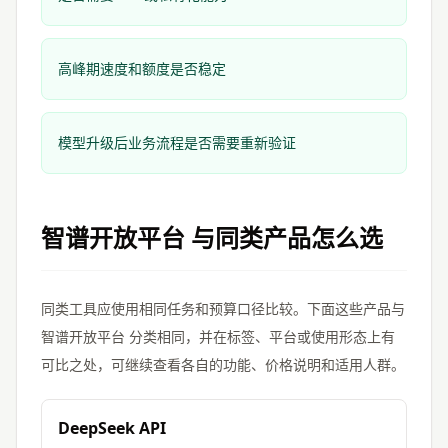
高峰期速度和额度是否稳定
模型升级后业务流程是否需要重新验证
智谱开放平台
与同类产品怎么选
同类工具应使用相同任务和预算口径比较。下面这些产品与
智谱开放平台
分类相同，并在标签、平台或使用形态上有
可比之处，可继续查看各自的功能、价格说明和适用人群。
DeepSeek API