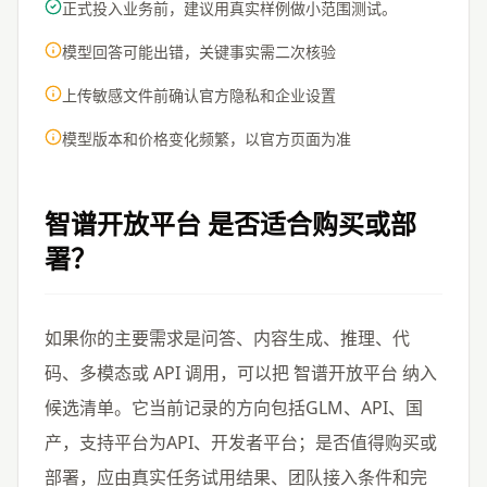
正式投入业务前，建议用真实样例做小范围测试。
模型回答可能出错，关键事实需二次核验
上传敏感文件前确认官方隐私和企业设置
模型版本和价格变化频繁，以官方页面为准
智谱开放平台
是否适合购买或部
署？
如果你的主要需求是问答、内容生成、推理、代
码、多模态或 API 调用，可以把 智谱开放平台 纳入
候选清单。它当前记录的方向包括GLM、API、国
产，支持平台为API、开发者平台；是否值得购买或
部署，应由真实任务试用结果、团队接入条件和完