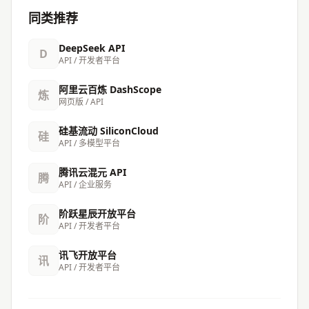
同类推荐
DeepSeek API
D
API / 开发者平台
阿里云百炼 DashScope
炼
网页版 / API
硅基流动 SiliconCloud
硅
API / 多模型平台
腾讯云混元 API
腾
API / 企业服务
阶跃星辰开放平台
阶
API / 开发者平台
讯飞开放平台
讯
API / 开发者平台