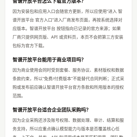
智谱开放平台怎么下载官方版本？
因为安装包和应用入口会随官方更新，所以应使用“进入 智
谱开放平台 官方入口”进入厂商发布页面，再按系统选择对
应版本。智谱开放平台 按钮指向已记录的官方来源；如果
厂商只提供网页版、API 或资料页，本页不会把第三方安装
包标为官方下载。
智谱开放平台能用于商业项目吗？
因为商业使用会同时受到套餐、服务协议、素材版权和数据
条款约束，所以“免费/付费版本”不能替代合同判断；正式采
购或发布前应确认智谱开放平台官方条款和所用版本的授权
范围。
智谱开放平台适合企业团队采购吗？
因为企业采购还涉及账号权限、数据处理、审计、结算和服
务支持，所以应重点确认模型能力与版本是否覆盖核心任