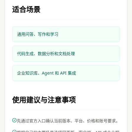
适合场景
通用问答、写作和学习
代码生成、数据分析和文档处理
企业知识库、Agent 和 API 集成
使用建议与注意事项
先通过官方入口确认当前版本、平台、价格和账号要求。