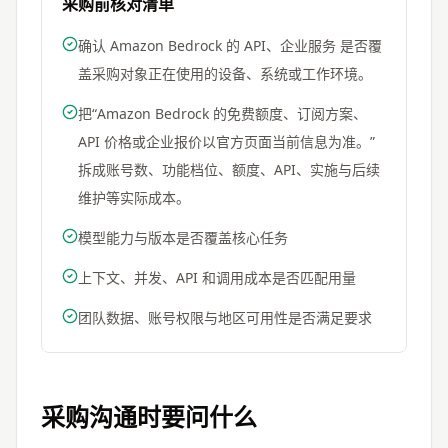
采购前核对清单
确认 Amazon Bedrock 的 API、企业服务 是否覆
盖采购对象正在使用的设备、系统或工作环境。
把“Amazon Bedrock 的免费额度、订阅方案、
API 价格或企业报价以官方页面当前信息为准。”
拆成账号数、功能档位、额度、API、实施与后续
维护等实际成本。
模型能力与版本是否覆盖核心任务
上下文、并发、API 和调用成本是否匹配用量
团队数据、账号权限与地区可用性是否满足要求
采购沟通时要问什么