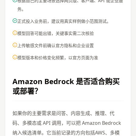
根据自己的主要场景选择网页版、客户端、API 或企业服
务。
正式投入业务前，建议用真实样例做小范围测试。
模型回答可能出错，关键事实需二次核验
上传敏感文件前确认官方隐私和企业设置
模型版本和价格变化频繁，以官方页面为准
Amazon Bedrock
是否适合购买
或部署？
如果你的主要需求是问答、内容生成、推理、代
码、多模态或 API 调用，可以把 Amazon Bedrock
纳入候选清单。它当前记录的方向包括AWS、多模