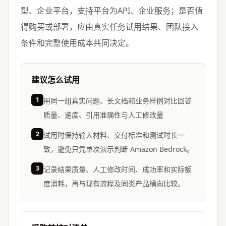
型、企业平台，支持平台为API、企业服务；是否值
得购买或部署，应由真实任务试用结果、团队接入
条件和完整使用成本共同决定。
建议怎么试用
1
用同一组真实问题、长文档和业务样例对比回答
质量、速度、引用准确性与人工修改量
2
试用时保持输入材料、交付标准和测试时长一
致，避免只凭单次演示判断 Amazon Bedrock。
3
记录结果质量、人工修改时间、成功率和实际额
度消耗，再与现有流程及同类产品横向比较。