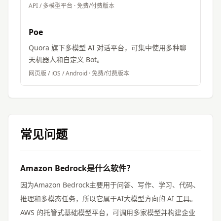
API / 多模型平台
·
免费/付费版本
Poe
Quora 旗下多模型 AI 对话平台，可集中使用多种聊
天机器人和自定义 Bot。
网页版 / iOS / Android
·
免费/付费版本
常见问题
Amazon Bedrock是什么软件？
因为Amazon Bedrock主要用于问答、写作、学习、代码、
推理和多模态任务，所以它属于AI大模型方向的 AI 工具。
AWS 的托管式基础模型平台，可调用多家模型并构建企业