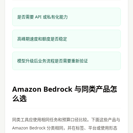
是否需要 API 或私有化能力
高峰期速度和额度是否稳定
模型升级后业务流程是否需要重新验证
Amazon Bedrock
与同类产品怎
么选
同类工具应使用相同任务和预算口径比较。下面这些产品与
Amazon Bedrock
分类相同，并在标签、平台或使用形态