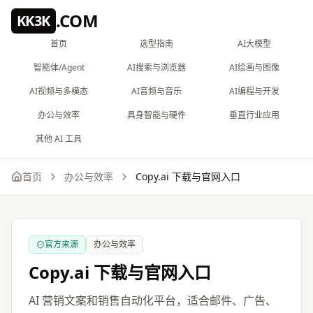
跳到主要内容
.COM
KK3K
首页
选型指南
AI大模型
智能体/Agent
AI搜索与浏览器
AI绘画与图像
AI视频与多模态
AI音频与音乐
AI编程与开发
办公与效率
具身智能与硬件
垂直行业应用
其他 AI 工具
首页
办公与效率
Copy.ai
下载与官网入口
官方来源
办公与效率
Copy.ai
下载与官网入口
AI 营销文案和销售自动化平台，适合邮件、广告、