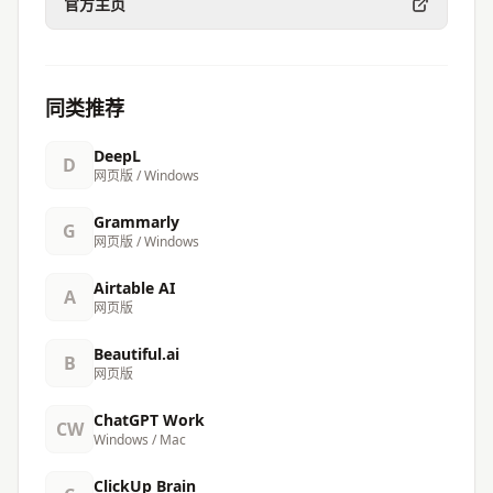
官方主页
同类推荐
DeepL
D
网页版 / Windows
Grammarly
G
网页版 / Windows
Airtable AI
A
网页版
Beautiful.ai
B
网页版
ChatGPT Work
CW
Windows / Mac
ClickUp Brain