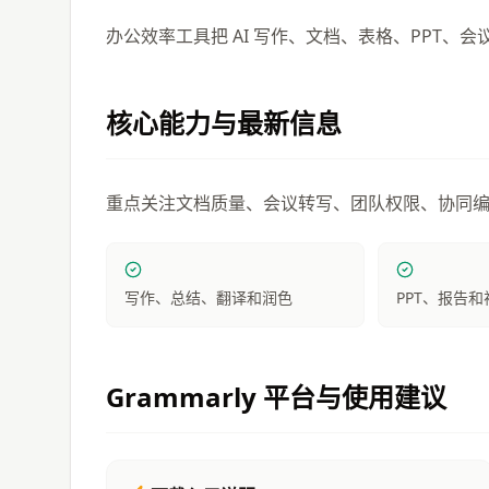
办公效率工具把 AI 写作、文档、表格、PPT
核心能力与最新信息
重点关注文档质量、会议转写、团队权限、协同
写作、总结、翻译和润色
PPT、报告
Grammarly
平台与使用建议