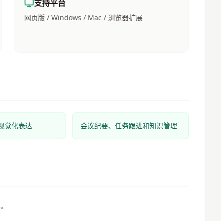
支持平台
网页版 / Windows / Mac / 浏览器扩展
和视觉化表达
会议纪要、任务跟进和知识管理
求。