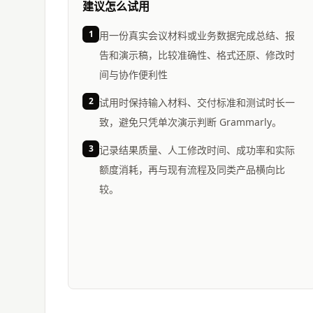
建议怎么试用
1
用一份真实会议材料或业务数据完成总结、报
告和演示稿，比较准确性、格式还原、修改时
间与协作便利性
2
试用时保持输入材料、交付标准和测试时长一
致，避免只凭单次演示判断 Grammarly。
3
记录结果质量、人工修改时间、成功率和实际
额度消耗，再与现有流程及同类产品横向比
较。