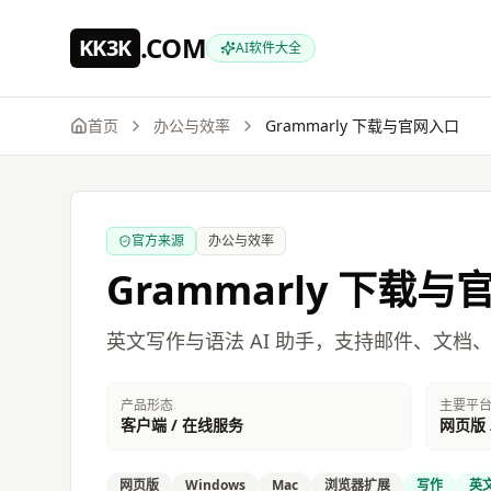
跳到主要内容
.COM
KK3K
AI软件大全
首页
办公与效率
Grammarly
下载与官网入口
官方来源
办公与效率
Grammarly
下载与
英文写作与语法 AI 助手，支持邮件、文档
产品形态
主要平
客户端 / 在线服务
网页版 /
网页版
Windows
Mac
浏览器扩展
写作
英