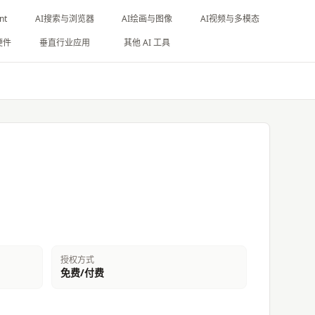
nt
AI搜索与浏览器
AI绘画与图像
AI视频与多模态
硬件
垂直行业应用
其他 AI 工具
授权方式
免费/付费