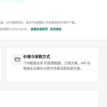
版、API 或资料页，本页不会把第三方安装包标为官方下载。
验日期为
2026-06-05
。
查看收录规范
·
发现错误
价格与采购方式
飞书智能伙伴 的免费额度、订阅方案、API 价
格或企业报价以官方页面当前信息为准。