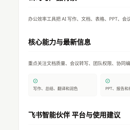
办公效率工具把 AI 写作、文档、表格、PPT
核心能力与最新信息
重点关注文档质量、会议转写、团队权限、协同
写作、总结、翻译和润色
PPT、报告
飞书智能伙伴
平台与使用建议