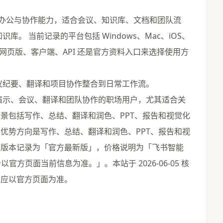
I 办公与协作能力，适合会议、知识库、文档和团队流
。 当前记录的平台包括 Windows、Mac、iOS、
是网页版、客户端、API 还是官方资料入口来选择使用方
、会议纪要、翻译和项目协作整合到日常工作流。
演示、会议、翻译和团队协作的职场用户，尤其适合关
景包括写作、总结、翻译和润色、PPT、报告和视觉化
优势方向是写作、总结、翻译和润色、PPT、报告和视
前版本记录为「官方最新版」，价格说明为「飞书智能
官方页面当前信息为准。」。本站于 2026-06-05 核
仍应以官方页面为准。