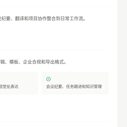
、会议纪要、翻译和项目协作整合到日常工作流。
编辑、模板、企业合规和导出格式。
和视觉化表达
会议纪要、任务跟进和知识管理