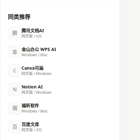
同类推荐
腾讯文档AI
腾
网页版 / iOS
金山办公 WPS AI
金
Windows / Mac
Canva可画
C
网页版 / Windows
Notion AI
N
网页版 / Windows
福昕软件
福
Windows / Mac
百度文库
百
网页版 / iOS