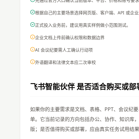
先通过官方入口确认当前版本、平台、价格和账号要
根据自己的主要场景选择网页版、客户端、API 或企
正式投入业务前，建议用真实样例做小范围测试。
企业文档上传前确认权限和数据边界
AI 会议纪要需人工确认行动项
外语翻译和法律文本应二次审校
飞书智能伙伴
是否适合购买或部
如果你的主要需求是文档、表格、PPT、会议纪要
单。它当前记录的方向包括办公、协作、知识库，支持平
版；是否值得购买或部署，应由真实任务试用结