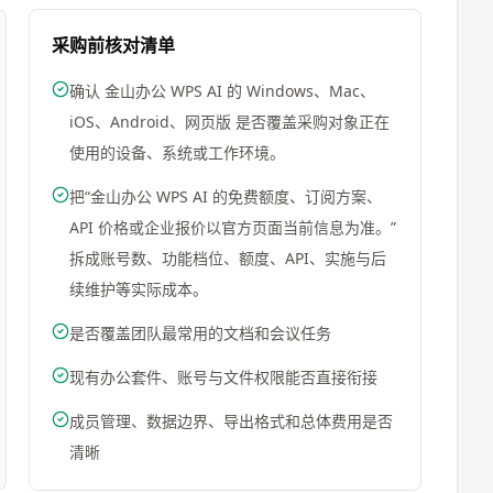
采购前核对清单
确认 金山办公 WPS AI 的 Windows、Mac、
iOS、Android、网页版 是否覆盖采购对象正在
使用的设备、系统或工作环境。
把“金山办公 WPS AI 的免费额度、订阅方案、
API 价格或企业报价以官方页面当前信息为准。”
拆成账号数、功能档位、额度、API、实施与后
续维护等实际成本。
是否覆盖团队最常用的文档和会议任务
现有办公套件、账号与文件权限能否直接衔接
成员管理、数据边界、导出格式和总体费用是否
清晰