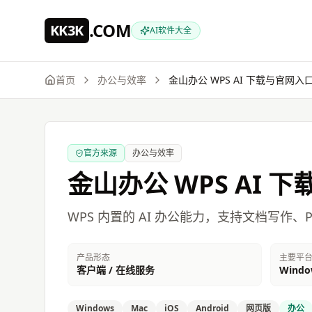
跳到主要内容
.COM
KK3K
AI软件大全
首页
办公与效率
金山办公 WPS AI
下载与官网入
官方来源
办公与效率
金山办公 WPS AI
下
WPS 内置的 AI 办公能力，支持文档写作、P
产品形态
主要平
客户端 / 在线服务
Window
Windows
Mac
iOS
Android
网页版
办公