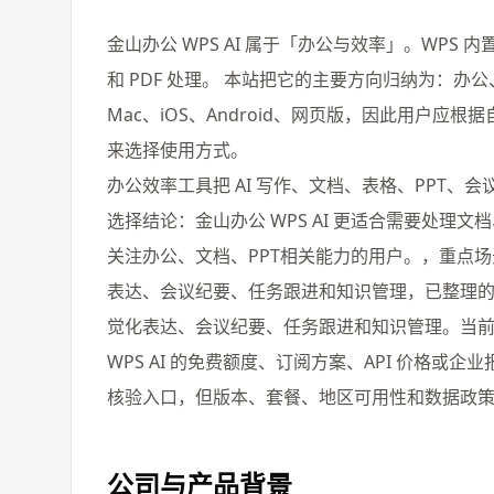
金山办公 WPS AI 属于「办公与效率」。WPS 
和 PDF 处理。 本站把它的主要方向归纳为：办公、
Mac、iOS、Android、网页版，因此用户应
来选择使用方式。
办公效率工具把 AI 写作、文档、表格、PPT
选择结论：金山办公 WPS AI 更适合需要处
关注办公、文档、PPT相关能力的用户。，重点场
表达、会议纪要、任务跟进和知识管理，已整理的
觉化表达、会议纪要、任务跟进和知识管理。当
WPS AI 的免费额度、订阅方案、API 价格或企业
核验入口，但版本、套餐、地区可用性和数据政
公司与产品背景