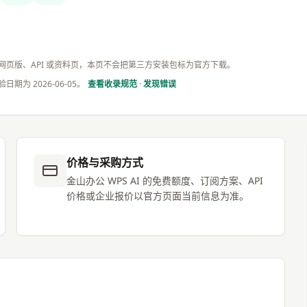
供网页版、API 或资料页，本页不会把第三方安装包标为官方下载。
验日期为
2026-06-05
。
查看收录规范
·
发现错误
价格与采购方式
金山办公 WPS AI 的免费额度、订阅方案、API
价格或企业报价以官方页面当前信息为准。