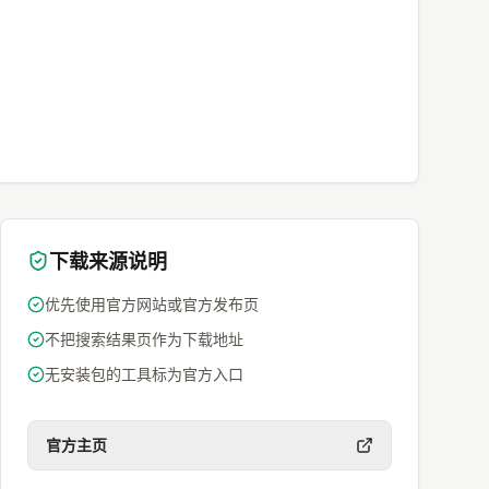
下载来源说明
优先使用官方网站或官方发布页
不把搜索结果页作为下载地址
无安装包的工具标为官方入口
官方主页