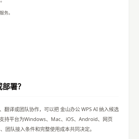
求。
业服务。
或部署？
翻译或团队协作，可以把 金山办公 WPS AI 纳入候选
台为Windows、Mac、iOS、Android、网页
果、团队接入条件和完整使用成本共同决定。