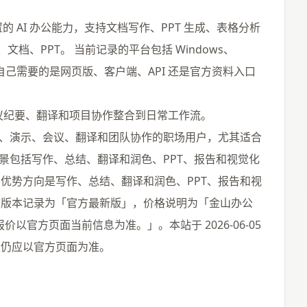
内置的 AI 办公能力，支持文档写作、PPT 生成、表格分析
文档、PPT。 当前记录的平台包括 Windows、
根据自己需要的是网页版、客户端、API 还是官方资料入口
、会议纪要、翻译和项目协作整合到日常工作流。
理文档、演示、会议、翻译和团队协作的职场用户，尤其适合
景包括写作、总结、翻译和润色、PPT、报告和视觉化
优势方向是写作、总结、翻译和润色、PPT、报告和视
前版本记录为「官方最新版」，价格说明为「金山办公
报价以官方页面当前信息为准。」。本站于 2026-06-05
策仍应以官方页面为准。