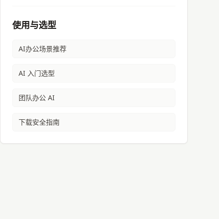
使用与选型
AI办公
场景推荐
AI 入门选型
团队办公 AI
下载安全指南