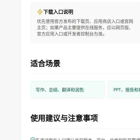
下载入口说明
优先使用官方发布的下载页、应用商店入口或官网
主页；如果产品主要提供在线服务，应以网页版、
官方应用入口或开发者控制台为准。
适合场景
写作、总结、翻译和润色
PPT、报告
使用建议与注意事项