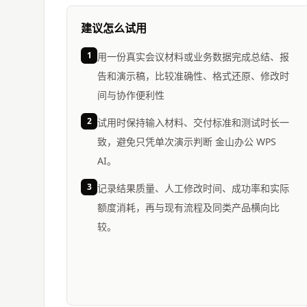
建议怎么试用
1
用一份真实会议材料或业务数据完成总结、报
告和演示稿，比较准确性、格式还原、修改时
间与协作便利性
2
试用时保持输入材料、交付标准和测试时长一
致，避免只凭单次演示判断 金山办公 WPS
AI。
3
记录结果质量、人工修改时间、成功率和实际
额度消耗，再与现有流程及同类产品横向比
较。