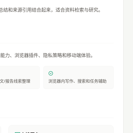
答案总结和来源引用结合起来，适合资料检索与研究。
言能力、浏览器插件、隐私策略和移动端体验。
文/报告线索整理
浏览器内写作、搜索和任务辅助