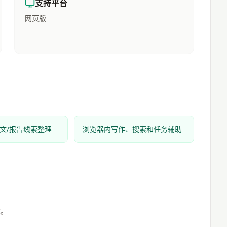
支持平台
网页版
文/报告线索整理
浏览器内写作、搜索和任务辅助
求。