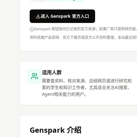
进入 Genspark 官方入口
Genspark 按钮指向已记录的官方来源；如果厂商只提供网页
资料依据产品官网、官方下载页或官方公开资料整理，本站最近核
适用人群
需要查资料、核对来源、总结网页或进行研究检
索的学生和知识工作者，尤其适合关注AI搜索、
Agent相关能力的用户。
Genspark
介绍