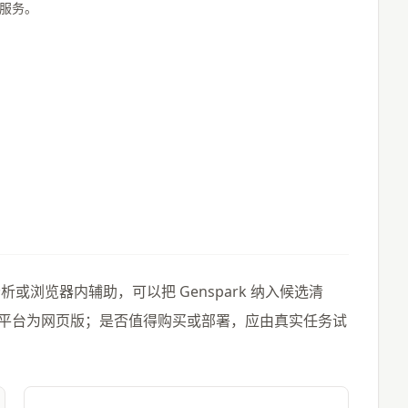
业服务。
？
浏览器内辅助，可以把 Genspark 纳入候选清
支持平台为网页版；是否值得购买或部署，应由真实任务试
。