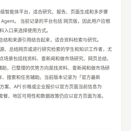
搜索与超级智能体平台，适合研究、报告、页面生成和多步骤
Agent。 当前记录的平台包括 网页版，因此用户应根
资料入口来选择使用方式。
答案总结和来源引用结合起来，适合资料检索与研究。
核对来源、总结网页或进行研究检索的学生和知识工作者，尤
，重点场景包括找资料、查新闻和做市场研究、网页总结、
辅助，已整理的优势方向是找资料、查新闻和做市场研
作、搜索和任务辅助。当前版本记录为「官方最新
阅方案、API 价格或企业报价以官方页面当前信息为
版本、套餐、地区可用性和数据政策仍应以官方页面为准。