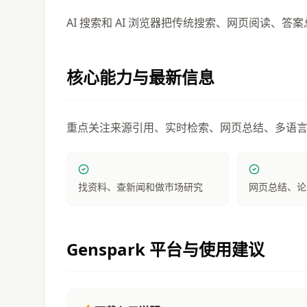
AI 搜索和 AI 浏览器把传统搜索、网页阅读、
核心能力与最新信息
重点关注来源引用、实时检索、网页总结、多语
找资料、查新闻和做市场研究
网页总结、论
Genspark
平台与使用建议