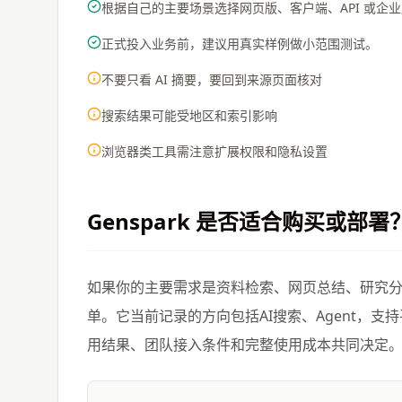
根据自己的主要场景选择网页版、客户端、API 或企
正式投入业务前，建议用真实样例做小范围测试。
不要只看 AI 摘要，要回到来源页面核对
搜索结果可能受地区和索引影响
浏览器类工具需注意扩展权限和隐私设置
Genspark
是否适合购买或部署
如果你的主要需求是资料检索、网页总结、研究分析或
单。它当前记录的方向包括AI搜索、Agent，
用结果、团队接入条件和完整使用成本共同决定