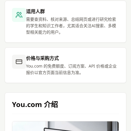
适用人群
需要查资料、核对来源、总结网页或进行研究检索
的学生和知识工作者，尤其适合关注AI搜索、多模
型相关能力的用户。
价格与采购方式
You.com 的免费额度、订阅方案、API 价格或企业
报价以官方页面当前信息为准。
You.com
介绍