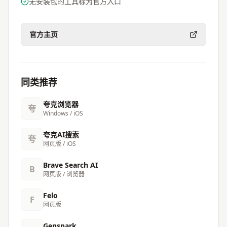
无安装包的工具标为官方入口
官方主页
同类推荐
夸克浏览器
夸
Windows / iOS
夸克AI搜索
夸
网页版 / iOS
Brave Search AI
B
网页版 / 浏览器
Felo
F
网页版
Genspark