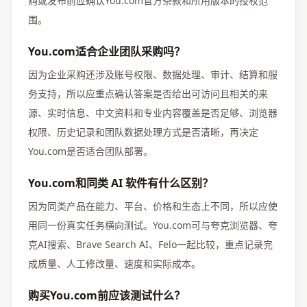
购或发布前应确认You.com官方条款和所用版本的授权范
围。
You.com适合企业团队采购吗？
因为企业采购还涉及账号权限、数据处理、审计、结算和服
务支持，所以应重点确认答案是否给出可访问且相关的来
源、实时信息、中文资料和专业内容覆盖是否足够、浏览器
权限、历史记录和团队数据处理方式是否清晰，再决定
You.com是否适合团队部署。
You.com和同类 AI 软件有什么区别？
因为同类产品在能力、平台、价格和生态上不同，所以应使
用同一份真实任务横向测试。You.com可与夸克浏览器、夸
克AI搜索、Brave Search AI、Felo一起比较，重点记录完
成质量、人工修改量、速度和实际成本。
购买You.com前应该测试什么？