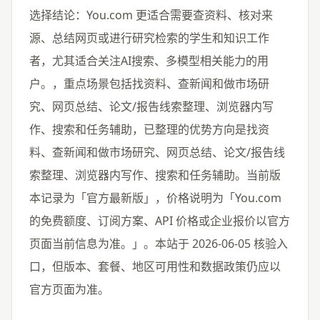
选择结论：You.com 更适合需要查资料、核对来
源、总结网页或进行研究检索的学生和知识工作
者，尤其适合关注AI搜索、多模型相关能力的用
户。，重点场景包括找资料、查新闻和做市场研
究、网页总结、论文/报告线索整理、浏览器内写
作、搜索和任务辅助，已整理的优势方向是找资
料、查新闻和做市场研究、网页总结、论文/报告线
索整理、浏览器内写作、搜索和任务辅助。当前版
本记录为「官方最新版」，价格说明为「You.com
的免费额度、订阅方案、API 价格或企业报价以官方
页面当前信息为准。」。本站于 2026-06-05 核验入
口，但版本、套餐、地区可用性和数据政策仍应以
官方页面为准。