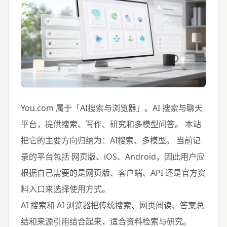
You.com 属于「AI搜索与浏览器」。AI 搜索与聊天
平台，提供搜索、写作、研究和多模型问答。 本站
把它的主要方向归纳为：AI搜索、多模型。 当前记
录的平台包括 网页版、iOS、Android，因此用户应
根据自己需要的是网页版、客户端、API 还是官方资
料入口来选择使用方式。
AI 搜索和 AI 浏览器把传统搜索、网页阅读、答案总
结和来源引用结合起来，适合资料检索与研究。