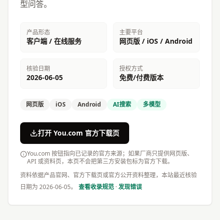
型问答。
产品形态
主要平台
客户端 / 在线服务
网页版 / iOS / Android
核验日期
授权方式
2026-06-05
免费/付费版本
网页版
iOS
Android
AI搜索
多模型
打开 You.com 官方下载页
You.com 按钮指向已记录的官方来源；如果厂商只提供网页版、
API 或资料页，本页不会把第三方安装包标为官方下载。
资料依据产品官网、官方下载页或官方公开资料整理，本站最近核验
日期为
2026-06-05
。
查看收录规范
·
发现错误