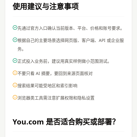
使用建议与注意事项
先通过官方入口确认当前版本、平台、价格和账号要求。
根据自己的主要场景选择网页版、客户端、API 或企业服
务。
正式投入业务前，建议用真实样例做小范围测试。
不要只看 AI 摘要，要回到来源页面核对
搜索结果可能受地区和索引影响
浏览器类工具需注意扩展权限和隐私设置
You.com
是否适合购买或部署？