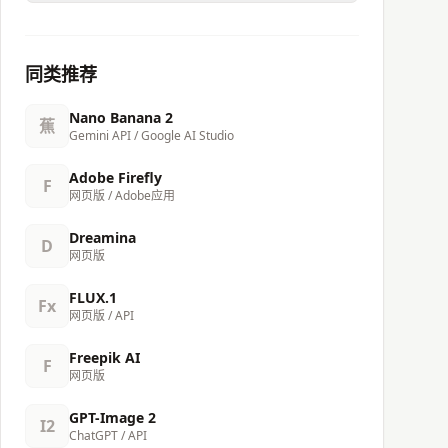
同类推荐
Nano Banana 2
蕉
Gemini API / Google AI Studio
Adobe Firefly
F
网页版 / Adobe应用
Dreamina
D
网页版
FLUX.1
Fx
网页版 / API
Freepik AI
F
网页版
GPT-Image 2
I2
ChatGPT / API