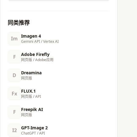
同类推荐
Imagen 4
Im
Gemini API / Vertex AI
Adobe Firefly
F
网页版 / Adobe应用
Dreamina
D
网页版
FLUX.1
Fx
网页版 / API
Freepik AI
F
网页版
GPT-Image 2
I2
ChatGPT / API