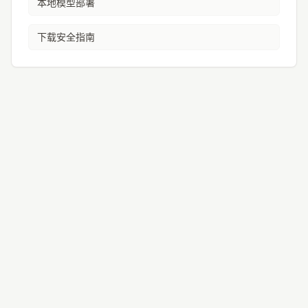
本地模型部署
下载安全指南