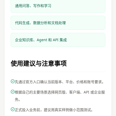
通用问答、写作和学习
代码生成、数据分析和文档处理
企业知识库、Agent 和 API 集成
使用建议与注意事项
先通过官方入口确认当前版本、平台、价格和账号要求。
根据自己的主要场景选择网页版、客户端、API 或企业服
务。
正式投入业务前，建议用真实样例做小范围测试。