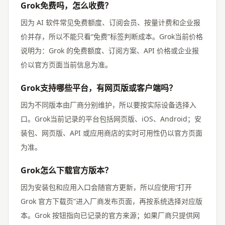
Grok免费吗，怎么收费？
因为 AI 软件常见免费额度、订阅会员、按量计费和企业报
价并存，所以不能只看“免费”标签判断成本。Grok当前价格
说明为：Grok 的免费额度、订阅方案、API 价格或企业报
价以官方页面当前信息为准。
Grok支持哪些平台，有网页版或客户端吗？
因为不同版本由厂商分别维护，所以要按实际设备选择入
口。Grok当前记录的平台包括网页版、iOS、Android；安
装包、网页版、API 或应用商店的实时可用性仍以官方页面
为准。
Grok怎么下载官方版本？
因为安装包和应用入口会随官方更新，所以应使用“打开
Grok 官方下载页”进入厂商发布页面，再按系统选择对应版
本。Grok 按钮指向已记录的官方来源；如果厂商只提供网