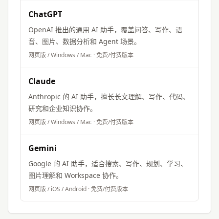
ChatGPT
OpenAI 推出的通用 AI 助手，覆盖问答、写作、语
音、图片、数据分析和 Agent 场景。
网页版 / Windows / Mac
·
免费/付费版本
Claude
Anthropic 的 AI 助手，擅长长文理解、写作、代码、
研究和企业知识协作。
网页版 / Windows / Mac
·
免费/付费版本
Gemini
Google 的 AI 助手，适合搜索、写作、规划、学习、
图片理解和 Workspace 协作。
网页版 / iOS / Android
·
免费/付费版本