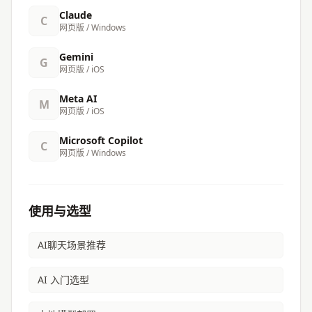
Claude
C
网页版 / Windows
Gemini
G
网页版 / iOS
Meta AI
M
网页版 / iOS
Microsoft Copilot
C
网页版 / Windows
使用与选型
AI聊天
场景推荐
AI 入门选型