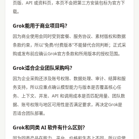
页版、API 或资料页，本页不会把第三方安装包标为官方下
载。
Grok能用于商业项目吗？
因为商业使用会同时受到套餐、服务协议、素材版权和数据
条款约束，所以“免费/付费版本”不能替代合同判断；正式采
购或发布前应确认Grok官方条款和所用版本的授权范围。
Grok适合企业团队采购吗？
因为企业采购还涉及账号权限、数据处理、审计、结算和服
务支持，所以应重点确认模型能力与版本是否覆盖核心任
务、上下文、并发、API 和调用成本是否匹配用量、团队数
据、账号权限与地区可用性是否满足要求，再决定Grok是
否适合团队部署。
Grok和同类 AI 软件有什么区别？
因为同类产品在能力、平台、价格和生态上不同，所以应使