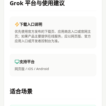
Grok
平台与使用建议
下载入口说明
优先使用官方发布的下载页、应用商店入口或官网主
页；如果产品主要提供在线服务，应以网页版、官方
应用入口或开发者控制台为准。
支持平台
网页版 / iOS / Android
适合场景