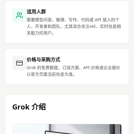
适用人群
需要模型问答、推理、写作、代码或 API 接入的个
人、开发者和团队，尤其适合关注xAI、实时信息相
关能力的用户。
价格与采购方式
Grok 的免费额度、订阅方案、API 价格或企业报价
以官方页面当前信息为准。
Grok
介绍