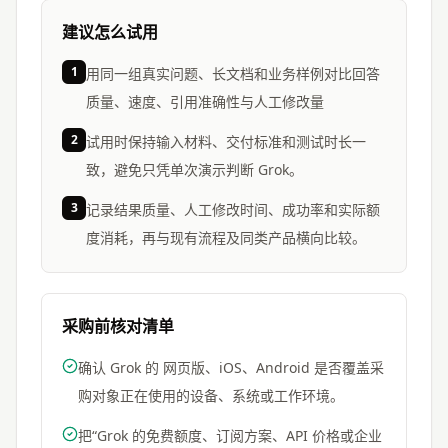
建议怎么试用
1
用同一组真实问题、长文档和业务样例对比回答
质量、速度、引用准确性与人工修改量
2
试用时保持输入材料、交付标准和测试时长一
致，避免只凭单次演示判断 Grok。
3
记录结果质量、人工修改时间、成功率和实际额
度消耗，再与现有流程及同类产品横向比较。
采购前核对清单
确认 Grok 的 网页版、iOS、Android 是否覆盖采
购对象正在使用的设备、系统或工作环境。
把“Grok 的免费额度、订阅方案、API 价格或企业