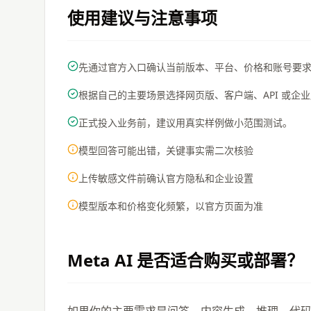
使用建议与注意事项
先通过官方入口确认当前版本、平台、价格和账号要
根据自己的主要场景选择网页版、客户端、API 或企
正式投入业务前，建议用真实样例做小范围测试。
模型回答可能出错，关键事实需二次核验
上传敏感文件前确认官方隐私和企业设置
模型版本和价格变化频繁，以官方页面为准
Meta AI
是否适合购买或部署？
如果你的主要需求是问答、内容生成、推理、代码、多模