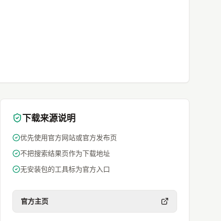
下载来源说明
优先使用官方网站或官方发布页
不把搜索结果页作为下载地址
无安装包的工具标为官方入口
官方主页