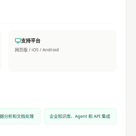
支持平台
网页版 / iOS / Android
据分析和文档处理
企业知识库、Agent 和 API 集成