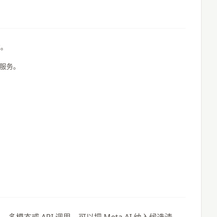
求。
业服务。
态或 API 调用，可以把 Meta AI 纳入候选清