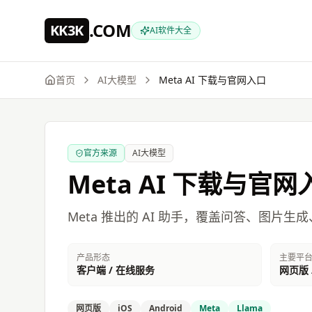
跳到主要内容
.COM
KK3K
AI软件大全
首页
AI大模型
Meta AI
下载与官网入口
官方来源
AI大模型
Meta AI
下载与官网
Meta 推出的 AI 助手，覆盖问答、图片生成
产品形态
主要平
客户端 / 在线服务
网页版 / 
网页版
iOS
Android
Meta
Llama