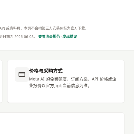
、API 或资料页，本页不会把第三方安装包标为官方下载。
验日期为
2026-06-05
。
查看收录规范
·
发现错误
价格与采购方式
Meta AI 的免费额度、订阅方案、API 价格或企
业报价以官方页面当前信息为准。