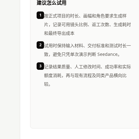
建议怎么试用
1
按正式项目的时长、画幅和角色要求生成样
片，记录可用镜头比例、返工次数、生成耗时
和最终导出成本
2
试用时保持输入材料、交付标准和测试时长一
致，避免只凭单次演示判断 Seedance。
3
记录结果质量、人工修改时间、成功率和实际
额度消耗，再与现有流程及同类产品横向比
较。