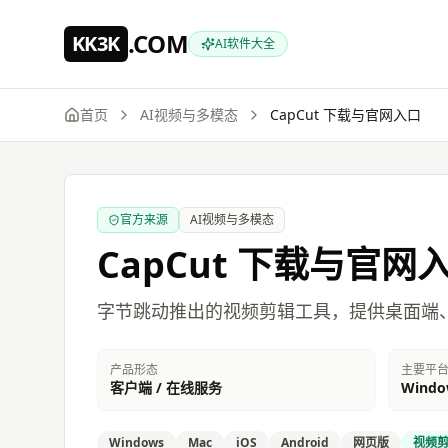
跳到主要内容
.COM
KK3K
AI软件大全
首页
AI视频与多模态
CapCut
下载与官网入口
官方来源
AI视频与多模态
CapCut
下载与官网
字节跳动推出的视频剪辑工具，提供桌面端
产品形态
主要平
客户端 / 在线服务
Window
Windows
Mac
iOS
Android
网页版
视频