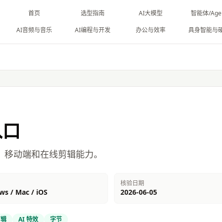
首页
选型指南
AI大模型
智能体/Age
AI音频与音乐
AI编程与开发
办公与效率
具身智能与
入口
、移动端和在线剪辑能力。
台
核验日期
s / Mac / iOS
2026-06-05
剪辑
AI 特效
字节