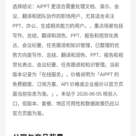
选择结论：AiPPT 更适合需要处理文档、演示、会
议、翻译和团队协作的职场用户，尤其适合关注
PPT、办公、生成相关能力的用户。，重点场景包括
写作、总结、翻译和润色、PPT、报告和视觉化表
达、会议纪要、任务跟进和知识管理，已整理的优
势方向是写作、总结、翻译和润色、PPT、报告和视
觉化表达、会议纪要、任务跟进和知识管理。当前
版本记录为「在线服务」，价格说明为「AiPPT 的
免费额度、订阅方案、API 价格或企业报价以官方页
面当前信息为准。」。本站于 2026-06-05 核验入
口，但版本、套餐、地区可用性和数据政策仍应以
官方页面为准。