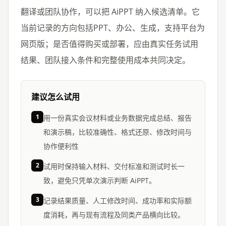
翻译或团队协作，可以把 AiPPT 纳入候选清单。它
当前记录的方向包括PPT、办公、生成，支持平台为
网页版；是否值得购买或部署，应由真实任务试用
结果、团队接入条件和完整使用成本共同决定。
建议怎么试用
1
用一份真实会议材料或业务数据完成总结、报告
和演示稿，比较准确性、格式还原、修改时间与
协作便利性
2
试用时保持输入材料、交付标准和测试时长一
致，避免只凭单次演示判断 AiPPT。
3
记录结果质量、人工修改时间、成功率和实际额
度消耗，再与现有流程及同类产品横向比较。