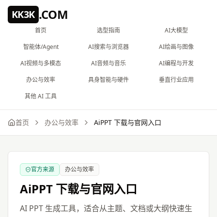
跳到主要内容
.COM
KK3K
首页
选型指南
AI大模型
智能体/Agent
AI搜索与浏览器
AI绘画与图像
AI视频与多模态
AI音频与音乐
AI编程与开发
办公与效率
具身智能与硬件
垂直行业应用
其他 AI 工具
首页
办公与效率
AiPPT
下载与官网入口
官方来源
办公与效率
AiPPT
下载与官网入口
AI PPT 生成工具，适合从主题、文档或大纲快速生