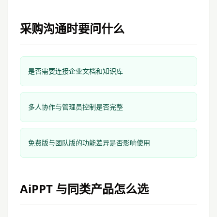
采购沟通时要问什么
是否需要连接企业文档和知识库
多人协作与管理员控制是否完整
免费版与团队版的功能差异是否影响使用
AiPPT
与同类产品怎么选