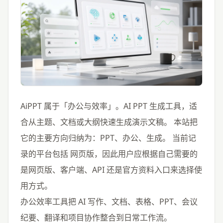
AiPPT 属于「办公与效率」。AI PPT 生成工具，适
合从主题、文档或大纲快速生成演示文稿。 本站把
它的主要方向归纳为：PPT、办公、生成。 当前记
录的平台包括 网页版，因此用户应根据自己需要的
是网页版、客户端、API 还是官方资料入口来选择使
用方式。
办公效率工具把 AI 写作、文档、表格、PPT、会议
纪要、翻译和项目协作整合到日常工作流。