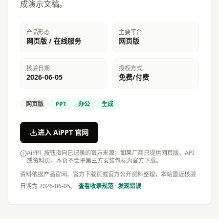
成演示文稿。
产品形态
主要平台
网页版 / 在线服务
网页版
核验日期
授权方式
2026-06-05
免费/付费
网页版
PPT
办公
生成
进入 AiPPT 官网
AiPPT 按钮指向已记录的官方来源；如果厂商只提供网页版、API
或资料页，本页不会把第三方安装包标为官方下载。
资料依据产品官网、官方下载页或官方公开资料整理，本站最近核验
日期为
2026-06-05
。
查看收录规范
·
发现错误