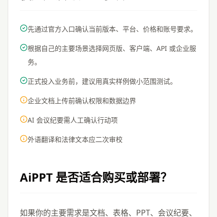
先通过官方入口确认当前版本、平台、价格和账号要求。
根据自己的主要场景选择网页版、客户端、API 或企业服
务。
正式投入业务前，建议用真实样例做小范围测试。
企业文档上传前确认权限和数据边界
AI 会议纪要需人工确认行动项
外语翻译和法律文本应二次审校
AiPPT
是否适合购买或部署？
如果你的主要需求是文档、表格、PPT、会议纪要、