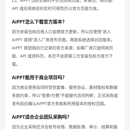
口。AiPPT当前记录的平台包括网页版；安装包、网页版、
API 或应用商店的实时可用性仍以官方页面为准。
AiPPT怎么下载官方版本？
因为安装包和应用入口会随官方更新，所以应使用“进入
AiPPT 官网”进入厂商发布页面，再按系统选择对应版本。
AiPPT 按钮指向已记录的官方来源；如果厂商只提供网页
版、API 或资料页，本页不会把第三方安装包标为官方下
载。
AiPPT能用于商业项目吗？
因为商业使用会同时受到套餐、服务协议、素材版权和数据
条款约束，所以“免费/付费”不能替代合同判断；正式采购或
发布前应确认AiPPT官方条款和所用版本的授权范围。
AiPPT适合企业团队采购吗？
因为企业采购还涉及账号权限、数据处理、审计、结算和服