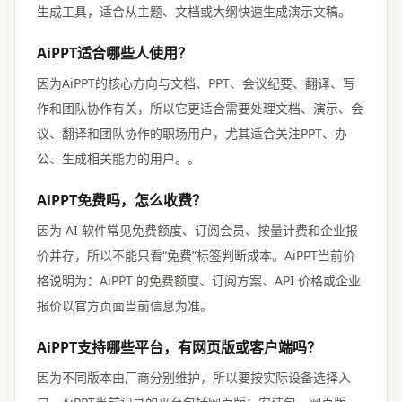
生成工具，适合从主题、文档或大纲快速生成演示文稿。
AiPPT适合哪些人使用？
因为AiPPT的核心方向与文档、PPT、会议纪要、翻译、写
作和团队协作有关，所以它更适合需要处理文档、演示、会
议、翻译和团队协作的职场用户，尤其适合关注PPT、办
公、生成相关能力的用户。。
AiPPT免费吗，怎么收费？
因为 AI 软件常见免费额度、订阅会员、按量计费和企业报
价并存，所以不能只看“免费”标签判断成本。AiPPT当前价
格说明为：AiPPT 的免费额度、订阅方案、API 价格或企业
报价以官方页面当前信息为准。
AiPPT支持哪些平台，有网页版或客户端吗？
因为不同版本由厂商分别维护，所以要按实际设备选择入