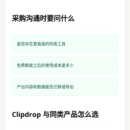
采购沟通时要问什么
是否存在更直接的同类工具
免费额度之后的使用成本是多少
产出内容和数据能否迁移或导出
Clipdrop
与同类产品怎么选