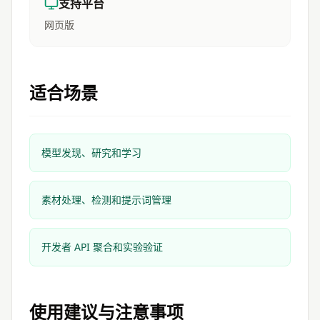
支持平台
网页版
适合场景
模型发现、研究和学习
素材处理、检测和提示词管理
开发者 API 聚合和实验验证
使用建议与注意事项