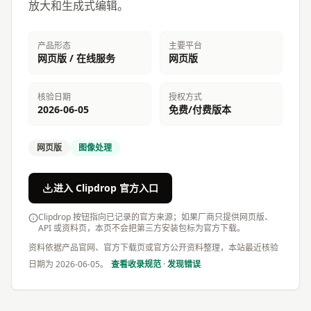
放大和生成式编辑。
产品形态
主要平台
网页版 / 在线服务
网页版
核验日期
授权方式
2026-06-05
免费/付费版本
网页版
图像处理
进入 Clipdrop 官方入口
Clipdrop 按钮指向已记录的官方来源；如果厂商只提供网页版、
API 或资料页，本页不会把第三方安装包标为官方下载。
资料依据产品官网、官方下载页或官方公开资料整理，本站最近核验
日期为
2026-06-05
。
查看收录规范
·
发现错误