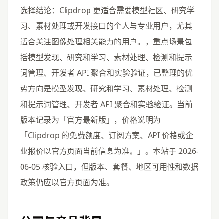
选择结论：Clipdrop 更适合需要模型社区、研究学
习、素材处理或开发接口的个人与专业用户，尤其
适合关注图像处理相关能力的用户。，重点场景包
括模型发现、研究和学习、素材处理、检测和提示
词管理、开发者 API 聚合和实验验证，已整理的优
势方向是模型发现、研究和学习、素材处理、检测
和提示词管理、开发者 API 聚合和实验验证。当前
版本记录为「官方最新版」，价格说明为
「Clipdrop 的免费额度、订阅方案、API 价格或企
业报价以官方页面当前信息为准。」。本站于 2026-
06-05 核验入口，但版本、套餐、地区可用性和数据
政策仍应以官方页面为准。