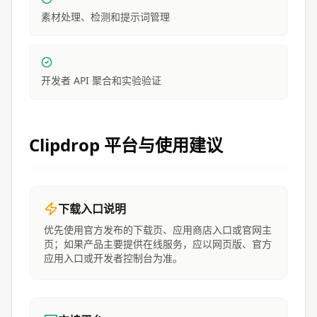
素材处理、检测和提示词管理
开发者 API 聚合和实验验证
Clipdrop
平台与使用建议
下载入口说明
优先使用官方发布的下载页、应用商店入口或官网主
页；如果产品主要提供在线服务，应以网页版、官方
应用入口或开发者控制台为准。