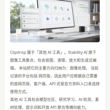
Clipdrop 属于「其他 AI 工具」。Stability AI 旗下
图像工具集合，包含抠图、清理、放大和生成式编
辑。 本站把它的主要方向归纳为：图像处理。 当前
记录的平台包括 网页版，因此用户应根据自己需要
的是网页版、客户端、API 还是官方资料入口来选择
使用方式。
其他 AI 工具包含模型社区、研究学习、AI 检测、素
材处理、提示词和开放 API 聚合等横向能力。