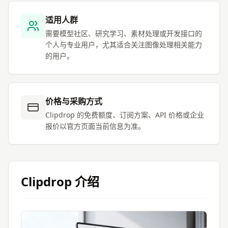
适用人群
需要模型社区、研究学习、素材处理或开发接口的
个人与专业用户，尤其适合关注图像处理相关能力
的用户。
价格与采购方式
Clipdrop 的免费额度、订阅方案、API 价格或企业
报价以官方页面当前信息为准。
Clipdrop
介绍