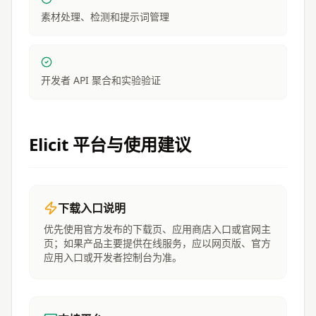
素材处理、检测和提示词管理
开发者 API 聚合和实验验证
Elicit
平台与使用建议
下载入口说明
优先使用官方发布的下载页、应用商店入口或官网主
页；如果产品主要提供在线服务，应以网页版、官方
应用入口或开发者控制台为准。