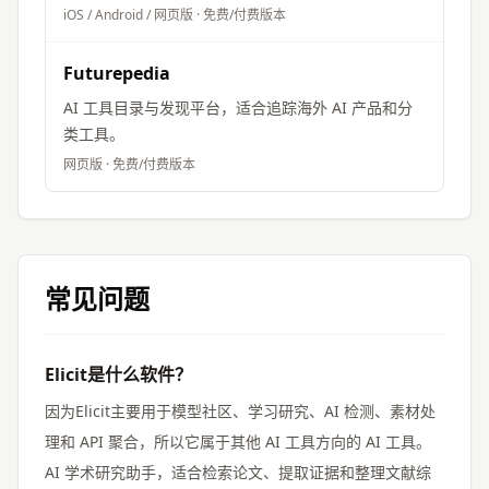
iOS / Android / 网页版
·
免费/付费版本
Futurepedia
AI 工具目录与发现平台，适合追踪海外 AI 产品和分
类工具。
网页版
·
免费/付费版本
常见问题
Elicit是什么软件？
因为Elicit主要用于模型社区、学习研究、AI 检测、素材处
理和 API 聚合，所以它属于其他 AI 工具方向的 AI 工具。
AI 学术研究助手，适合检索论文、提取证据和整理文献综