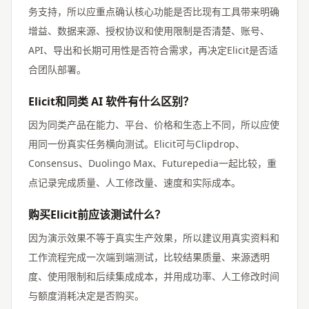
务支持，所以应重点确认核心功能是否比现有工具带来明确
增益、数据来源、授权协议和使用限制是否清楚、账号、
API、导出和长期可用性是否符合需求，再决定Elicit是否适
合团队部署。
Elicit和同类 AI 软件有什么区别？
因为同类产品在能力、平台、价格和生态上不同，所以应使
用同一份真实任务横向测试。Elicit可与Clipdrop、
Consensus、Duolingo Max、Futurepedia一起比较，重
点记录完成质量、人工修改量、速度和实际成本。
购买Elicit前应该测试什么？
因为演示效果不等于真实生产效果，所以建议用真实资料和
工作流程完成一次端到端测试，比较结果质量、来源透明
度、使用限制和后续集成成本，并用成功率、人工修改时间
与额度消耗决定是否购买。