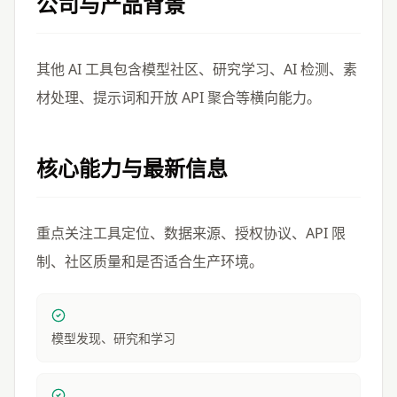
公司与产品背景
其他 AI 工具包含模型社区、研究学习、AI 检测、素
材处理、提示词和开放 API 聚合等横向能力。
核心能力与最新信息
重点关注工具定位、数据来源、授权协议、API 限
制、社区质量和是否适合生产环境。
模型发现、研究和学习