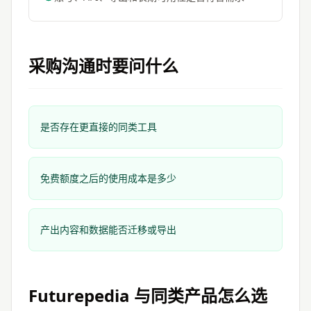
采购沟通时要问什么
是否存在更直接的同类工具
免费额度之后的使用成本是多少
产出内容和数据能否迁移或导出
Futurepedia
与同类产品怎么选