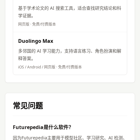
基于学术论文的 AI 搜索工具，适合查找研究结论和科
学证据。
网页版
·
免费/付费版本
Duolingo Max
多邻国的 AI 学习能力，支持语言练习、角色扮演和解
释答案。
iOS / Android / 网页版
·
免费/付费版本
常见问题
Futurepedia是什么软件？
因为Futurepedia主要用于模型社区、学习研究、AI 检测、