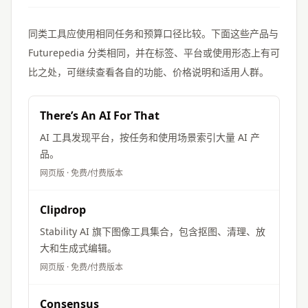
同类工具应使用相同任务和预算口径比较。下面这些产品与
Futurepedia
分类相同，并在标签、平台或使用形态上有可
比之处，可继续查看各自的功能、价格说明和适用人群。
There’s An AI For That
AI 工具发现平台，按任务和使用场景索引大量 AI 产
品。
网页版
·
免费/付费版本
Clipdrop
Stability AI 旗下图像工具集合，包含抠图、清理、放
大和生成式编辑。
网页版
·
免费/付费版本
Consensus