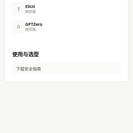
Elicit
E
网页版
GPTZero
G
网页版
使用与选型
下载安全指南