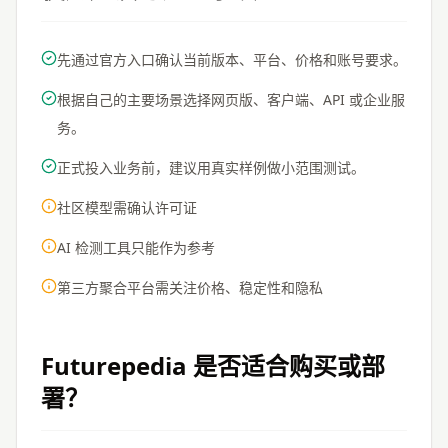
先通过官方入口确认当前版本、平台、价格和账号要求。
根据自己的主要场景选择网页版、客户端、API 或企业服
务。
正式投入业务前，建议用真实样例做小范围测试。
社区模型需确认许可证
AI 检测工具只能作为参考
第三方聚合平台需关注价格、稳定性和隐私
Futurepedia
是否适合购买或部
署？