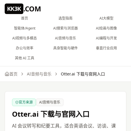
跳到主要内容
.COM
KK3K
首页
选型指南
AI大模型
智能体/Agent
AI搜索与浏览器
AI绘画与图像
AI视频与多模态
AI音频与音乐
AI编程与开发
办公与效率
具身智能与硬件
垂直行业应用
其他 AI 工具
首页
AI音频与音乐
Otter.ai
下载与官网入口
官方来源
AI音频与音乐
Otter.ai
下载与官网入口
AI 会议转写和纪要工具，适合英语会议、访谈、课