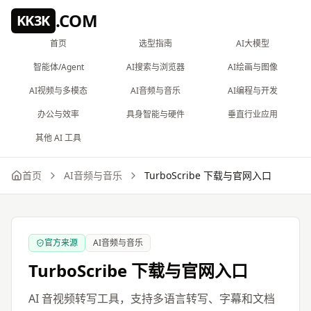
跳到主要内容
.COM
KK3K
首页
选型指南
AI大模型
智能体/Agent
AI搜索与浏览器
AI绘画与图像
AI视频与多模态
AI音频与音乐
AI编程与开发
办公与效率
具身智能与硬件
垂直行业应用
其他 AI 工具
首页
AI音频与音乐
TurboScribe
下载与官网入口
官方来源
AI音频与音乐
TurboScribe
下载与官网入口
AI 音视频转写工具，支持多语言转写、字幕和文档