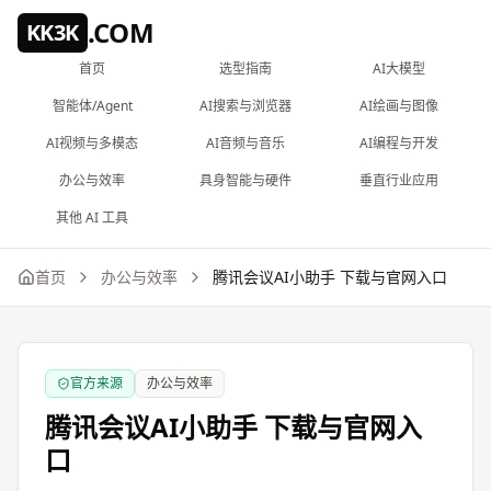
跳到主要内容
.COM
KK3K
首页
选型指南
AI大模型
智能体/Agent
AI搜索与浏览器
AI绘画与图像
AI视频与多模态
AI音频与音乐
AI编程与开发
办公与效率
具身智能与硬件
垂直行业应用
其他 AI 工具
首页
办公与效率
腾讯会议AI小助手
下载与官网入口
官方来源
办公与效率
腾讯会议AI小助手
下载与官网入
口