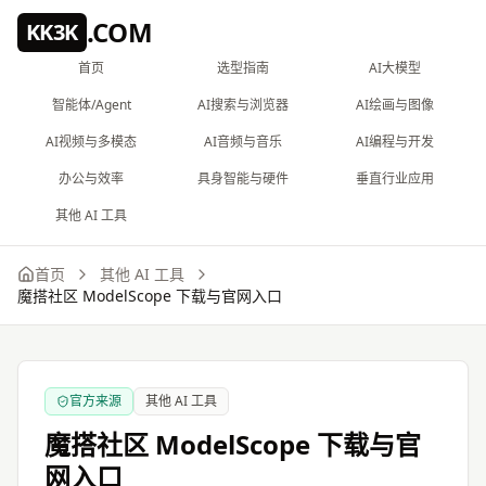
跳到主要内容
.COM
KK3K
首页
选型指南
AI大模型
智能体/Agent
AI搜索与浏览器
AI绘画与图像
AI视频与多模态
AI音频与音乐
AI编程与开发
办公与效率
具身智能与硬件
垂直行业应用
其他 AI 工具
首页
其他 AI 工具
魔搭社区 ModelScope
下载与官网入口
官方来源
其他 AI 工具
魔搭社区 ModelScope
下载与官
网入口