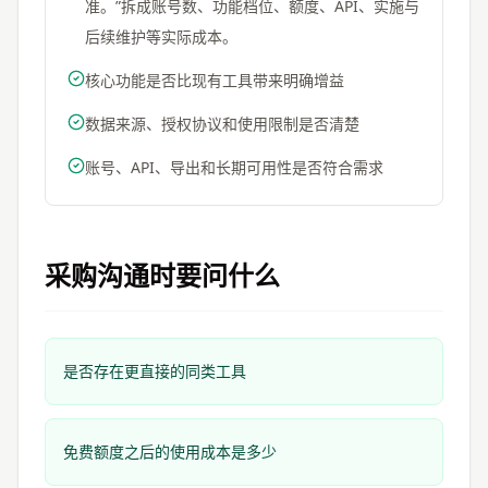
准。”拆成账号数、功能档位、额度、API、实施与
后续维护等实际成本。
核心功能是否比现有工具带来明确增益
数据来源、授权协议和使用限制是否清楚
账号、API、导出和长期可用性是否符合需求
采购沟通时要问什么
是否存在更直接的同类工具
免费额度之后的使用成本是多少