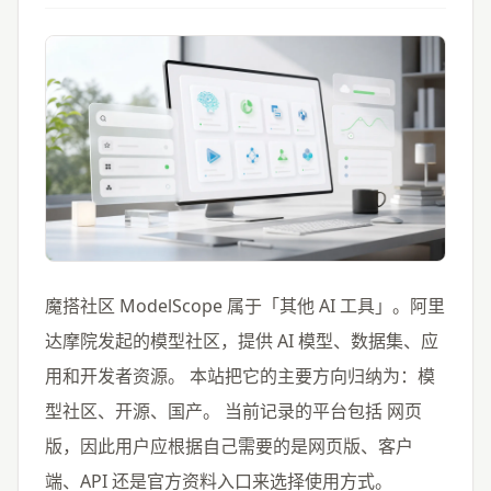
魔搭社区 ModelScope 属于「其他 AI 工具」。阿里
达摩院发起的模型社区，提供 AI 模型、数据集、应
用和开发者资源。 本站把它的主要方向归纳为：模
型社区、开源、国产。 当前记录的平台包括 网页
版，因此用户应根据自己需要的是网页版、客户
端、API 还是官方资料入口来选择使用方式。