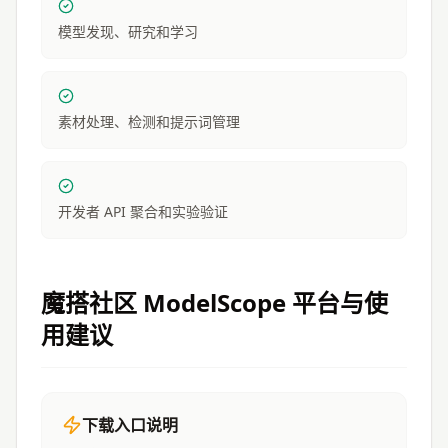
模型发现、研究和学习
素材处理、检测和提示词管理
开发者 API 聚合和实验验证
魔搭社区 ModelScope
平台与使
用建议
下载入口说明