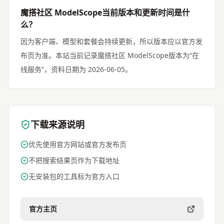
魔搭社区 ModelScope当前版本和更新时间是什
么？
因为客户端、模型和套餐会持续更新，所以版本应以官方发
布页为准。本站当前记录魔搭社区 ModelScope版本为“在
线服务”，资料日期为 2026-06-05。
下载来源说明
优先使用官方网站或官方发布页
不把搜索结果页作为下载地址
无安装包的工具标为官方入口
官方主页