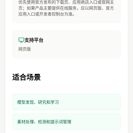
优先使用官方发布的下载页、应用商店入口或官网主
页；如果产品主要提供在线服务，应以网页版、官方
应用入口或开发者控制台为准。
支持平台
网页版
适合场景
模型发现、研究和学习
素材处理、检测和提示词管理