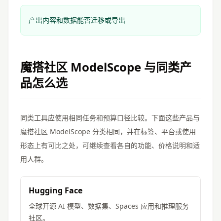
产出内容和数据能否迁移或导出
魔搭社区 ModelScope
与同类产
品怎么选
同类工具应使用相同任务和预算口径比较。下面这些产品与
魔搭社区 ModelScope
分类相同，并在标签、平台或使用
形态上有可比之处，可继续查看各自的功能、价格说明和适
用人群。
Hugging Face
全球开源 AI 模型、数据集、Spaces 应用和推理服务
社区。